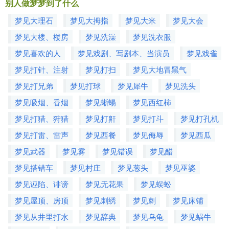
别人做梦梦到了什么
梦见大理石
梦见大拇指
梦见大米
梦见大会
梦见大楼、楼房
梦见洗澡
梦见洗衣服
梦见喜欢的人
梦见戏剧、写剧本、当演员
梦见戏雀
梦见打针、注射
梦见打扫
梦见大地冒黑气
梦见打兄弟
梦见打球
梦见犀牛
梦见洗头
梦见吸烟、香烟
梦见蜥蝪
梦见西红柿
梦见打猎、狩猎
梦见打鼾
梦见打斗
梦见打孔机
梦见打雷、雷声
梦见西餐
梦见侮辱
梦见西瓜
梦见武器
梦见雾
梦见错误
梦见醋
梦见搭错车
梦见村庄
梦见葱头
梦见巫婆
梦见诬陷、诽谤
梦见无花果
梦见蜈蚣
梦见屋顶、房顶
梦见刺绣
梦见刺
梦见床铺
梦见从井里打水
梦见辞典
梦见乌龟
梦见蜗牛