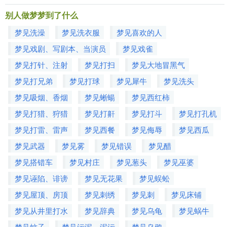
别人做梦梦到了什么
梦见洗澡
梦见洗衣服
梦见喜欢的人
梦见戏剧、写剧本、当演员
梦见戏雀
梦见打针、注射
梦见打扫
梦见大地冒黑气
梦见打兄弟
梦见打球
梦见犀牛
梦见洗头
梦见吸烟、香烟
梦见蜥蝪
梦见西红柿
梦见打猎、狩猎
梦见打鼾
梦见打斗
梦见打孔机
梦见打雷、雷声
梦见西餐
梦见侮辱
梦见西瓜
梦见武器
梦见雾
梦见错误
梦见醋
梦见搭错车
梦见村庄
梦见葱头
梦见巫婆
梦见诬陷、诽谤
梦见无花果
梦见蜈蚣
梦见屋顶、房顶
梦见刺绣
梦见刺
梦见床铺
梦见从井里打水
梦见辞典
梦见乌龟
梦见蜗牛
梦见蚊子
梦见污泥、泥污
梦见乌鸦