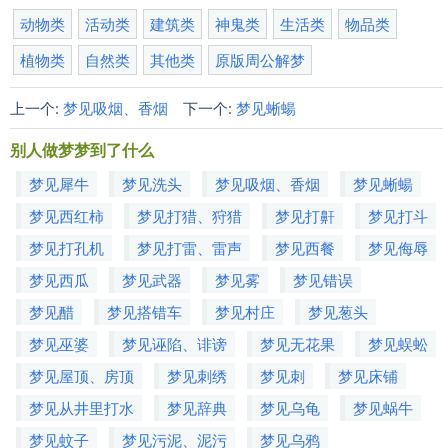
动物类
活动类
建筑类
神鬼类
生活类
物品类
植物类
自然类
其他类
原版周公解梦
上一个:
梦见吸烟、香烟
下一个:
梦见蜥蝪
别人做梦梦到了什么
梦见犀牛
梦见洗头
梦见吸烟、香烟
梦见蜥蝪
梦见西红柿
梦见打猎、狩猎
梦见打鼾
梦见打斗
梦见打孔机
梦见打雷、雷声
梦见西餐
梦见侮辱
梦见西瓜
梦见武器
梦见雾
梦见错误
梦见醋
梦见搭错车
梦见村庄
梦见葱头
梦见巫婆
梦见诬陷、诽谤
梦见无花果
梦见蜈蚣
梦见屋顶、房顶
梦见刺绣
梦见刺
梦见床铺
梦见从井里打水
梦见辞典
梦见乌龟
梦见蜗牛
梦见蚊子
梦见污泥、泥污
梦见乌鸦