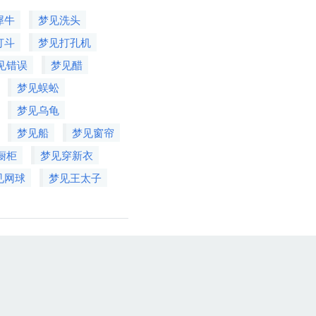
犀牛
梦见洗头
打斗
梦见打孔机
见错误
梦见醋
梦见蜈蚣
梦见乌龟
梦见船
梦见窗帘
橱柜
梦见穿新衣
见网球
梦见王太子