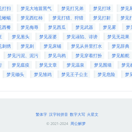
见打扫
梦见大地冒黑气
梦见打兄弟
梦见打球
梦见
见蜥蝪
梦见西红柿
梦见打猎、狩猎
梦见打鼾
梦见
见西餐
梦见侮辱
梦见西瓜
梦见武器
梦见雾
梦
庄
梦见葱头
梦见巫婆
梦见诬陷、诽谤
梦见无花果
见刺绣
梦见刺
梦见床铺
梦见从井里打水
梦见辞典
梦见污泥、泥污
梦见乌鸦
梦见穿着打扮
梦见船舵
行
梦见瘟疫
梦见文章
梦见温泉
梦见围墙
梦见
梦见锄头
梦见雏鸡
梦见王子公主
梦见危险
梦
繁体字
汉字转拼音
数字大写
火星文
© 2021-2024
周公解梦