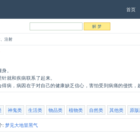
首页
针、注射
射
缠身。
里针就和疾病联系了起来。
会得病，病因在于对自己的健康缺乏信心，害怕受到病痛的侵扰，
类
神鬼类
生活类
物品类
植物类
自然类
其他类
原版
:
梦见大地冒黑气