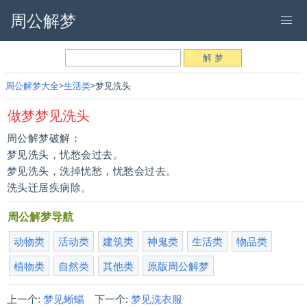
周公解梦
周公解梦大全
生活类
梦见洗头
做梦梦见洗头
周公解梦破解：
梦见洗头，忧愁会过去。
梦见洗头，洗掉忧愁，忧愁会过去。
洗头迁居疾病除。
周公解梦导航
动物类
活动类
建筑类
神鬼类
生活类
物品类
植物类
自然类
其他类
原版周公解梦
上一个:
梦见蜥蝪
下一个:
梦见洗衣服