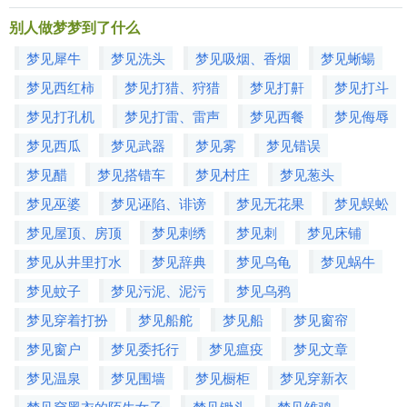
别人做梦梦到了什么
梦见犀牛
梦见洗头
梦见吸烟、香烟
梦见蜥蝪
梦见西红柿
梦见打猎、狩猎
梦见打鼾
梦见打斗
梦见打孔机
梦见打雷、雷声
梦见西餐
梦见侮辱
梦见西瓜
梦见武器
梦见雾
梦见错误
梦见醋
梦见搭错车
梦见村庄
梦见葱头
梦见巫婆
梦见诬陷、诽谤
梦见无花果
梦见蜈蚣
梦见屋顶、房顶
梦见刺绣
梦见刺
梦见床铺
梦见从井里打水
梦见辞典
梦见乌龟
梦见蜗牛
梦见蚊子
梦见污泥、泥污
梦见乌鸦
梦见穿着打扮
梦见船舵
梦见船
梦见窗帘
梦见窗户
梦见委托行
梦见瘟疫
梦见文章
梦见温泉
梦见围墙
梦见橱柜
梦见穿新衣
梦见穿黑衣的陌生女子
梦见锄头
梦见雏鸡