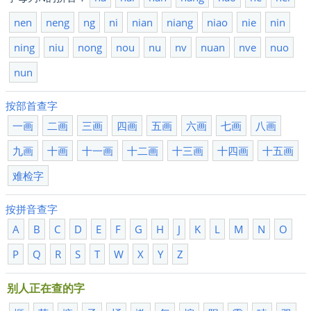
nen
neng
ng
ni
nian
niang
niao
nie
nin
ning
niu
nong
nou
nu
nv
nuan
nve
nuo
nun
按部首查字
一画
二画
三画
四画
五画
六画
七画
八画
九画
十画
十一画
十二画
十三画
十四画
十五画
难检字
按拼音查字
A
B
C
D
E
F
G
H
J
K
L
M
N
O
P
Q
R
S
T
W
X
Y
Z
别人正在查的字