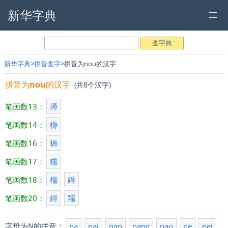
新华字典
新华字典
拼音查字
拼音为nou的汉字
拼音为
nou
的汉字
(共8个汉字)
笔画数13：
搙
笔画数14：
槈
笔画数16：
耨
笔画数17：
獳
笔画数18：
檽
鎒
笔画数20：
鐞
羺
字母为N的拼音：
na
nai
nan
nang
nao
ne
nei