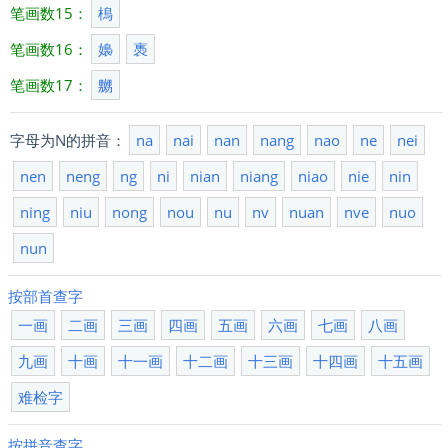
笔画数15：
樢
笔画数16：
嬝
褭
笔画数17：
嬲
字母为N的拼音：
na
nai
nan
nang
nao
ne
nei
nen
neng
ng
ni
nian
niang
niao
nie
nin
ning
niu
nong
nou
nu
nv
nuan
nve
nuo
nun
按部首查字
一画
二画
三画
四画
五画
六画
七画
八画
九画
十画
十一画
十二画
十三画
十四画
十五画
难检字
按拼音查字