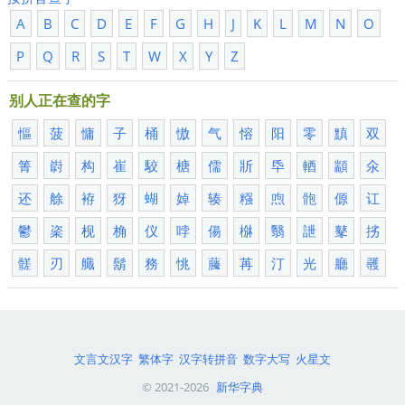
A
B
C
D
E
F
G
H
J
K
L
M
N
O
P
Q
R
S
T
W
X
Y
Z
别人正在查的字
慪
菠
慵
子
桶
慠
气
愹
阳
零
黰
双
箐
嶎
构
崔
駮
榶
儒
斨
氒
輏
顓
氽
还
艅
袸
犽
蝴
婥
辏
糨
喣
骲
傆
讧
鬱
秶
枧
桷
仪
哱
偒
椕
翳
詍
鼕
挘
髊
刃
艥
鬍
務
恌
虅
苒
汀
光
廳
彠
文言文汉字
繁体字
汉字转拼音
数字大写
火星文
© 2021-2026
新华字典