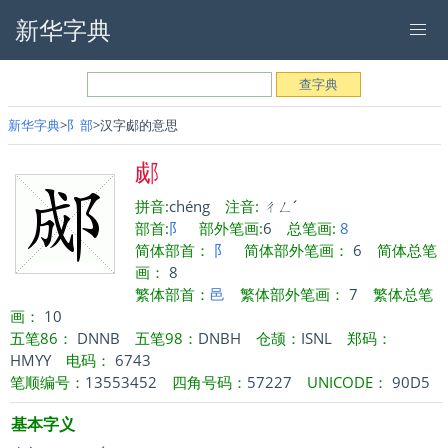
新华字典
新华字典
阝部
汉字郕的意思
郕
拼音:
chéng
注音:
ㄔㄥˊ
部首:
阝
部外笔画:
6
总笔画:
8
简体部首：
阝
简体部外笔画：
6
简体总笔
画：
8
繁体部首：
邑
繁体部外笔画：
7
繁体总笔
画：
10
五笔86：
DNNB
五笔98：
DNBH
仓颉：
ISNL
郑码：
HMYY
电码：
6743
笔顺编号：
13553452
四角号码：
57227
UNICODE：
90D5
基本字义