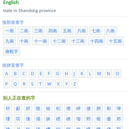
English
state in Shandong province
按部首查字
一画
二画
三画
四画
五画
六画
七画
八画
九画
十画
十一画
十二画
十三画
十四画
十五画
难检字
按拼音查字
A
B
C
D
E
F
G
H
J
K
L
M
N
O
P
Q
R
S
T
W
X
Y
Z
别人正在查的字
钎
郕
牂
陒
钕
钔
傄
硶
傏
牁
邾
璍
瑮
瑸
傃
傝
牀
硜
硤
瑠
郅
硯
傂
郑
瑲
爿
钒
硨
犪
钓
钏
钗
犧
犥
僆
郓