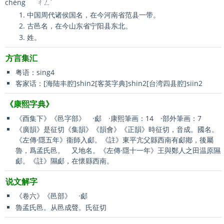
chéng
ㄔㄥˊ
中国周代诸侯国名，在今河南省范县一带。
古邑名，在今山东省宁阳县东北。
姓。
方言集汇
粤语：sing4
客家话：[海陆丰腔]shin2[客英字典]shin2[台湾四县腔]siin2
《康熙字典》
《酉集下》《邑字部》 ·郕 ·康熙筆画：14 ·部外筆画：7
《廣韻》是征切《集韻》《韻會》《正韻》時征切，音成。國名。
《左傳·隱五年》衞師入郕。《註》東平亢父縣西南有郕鄕，後屬
魯，爲孟氏邑。 又地名。《左傳·隱十一年》王與鄭人之田温原隰
郕。《註》隰郕，在懷縣西南。
说文解字
《卷六》《邑部》 ·郕
魯孟氏邑。从邑成聲。氏征切