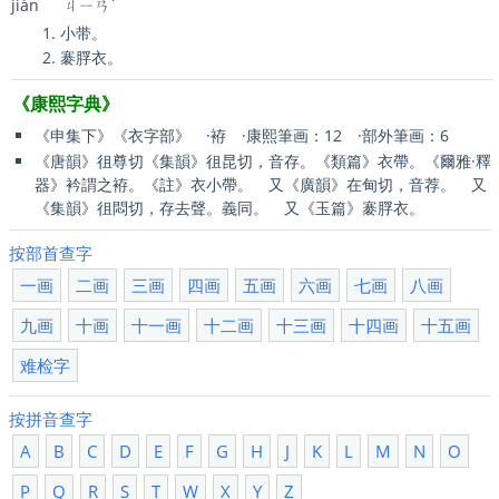
jiàn
ㄐㄧㄢˋ
小带。
褰脬衣。
《康熙字典》
《申集下》《衣字部》 ·袸 ·康熙筆画：12 ·部外筆画：6
《唐韻》徂尊切《集韻》徂昆切，音存。《類篇》衣帶。《爾雅·釋
器》衿謂之袸。《註》衣小帶。 又《廣韻》在甸切，音荐。 又
《集韻》徂悶切，存去聲。義同。 又《玉篇》褰脬衣。
按部首查字
一画
二画
三画
四画
五画
六画
七画
八画
九画
十画
十一画
十二画
十三画
十四画
十五画
难检字
按拼音查字
A
B
C
D
E
F
G
H
J
K
L
M
N
O
P
Q
R
S
T
W
X
Y
Z