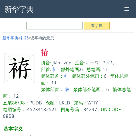
新华字典
新华字典
衤部
汉字袸的意思
袸
拼音:
jiàn
zùn
注音:
ㄐㄧㄢˋ
ㄗㄨㄣˋ
部首:
衤
部外笔画:
6
总笔画:
11
简体部首：
衤
简体部外笔画：
6
简体总笔
画：
11
繁体部首：
衣
繁体部外笔画：
6
繁体总笔
画：
12
五笔86/98：
PUDB
仓颉：
LKLD
郑码：
WTIY
笔顺编号：
45234132521
四角号码：
34247
UNICODE：
88B8
基本字义