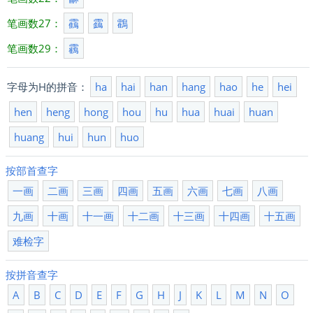
笔画数27：
靍
靎
鸖
笔画数29：
靏
字母为H的拼音：
ha
hai
han
hang
hao
he
hei
hen
heng
hong
hou
hu
hua
huai
huan
huang
hui
hun
huo
按部首查字
一画
二画
三画
四画
五画
六画
七画
八画
九画
十画
十一画
十二画
十三画
十四画
十五画
难检字
按拼音查字
A
B
C
D
E
F
G
H
J
K
L
M
N
O