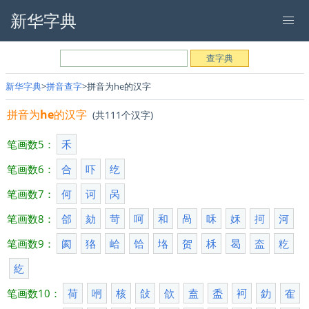
新华字典
新华字典
拼音查字
拼音为he的汉字
拼音为
he
的汉字
(共111个汉字)
笔画数5：
禾
笔画数6：
合
吓
纥
笔画数7：
何
诃
呙
笔画数8：
郃
劾
苛
呵
和
咼
咊
姀
抲
河
笔画数9：
阂
狢
峆
饸
垎
贺
柇
曷
盇
籺
紇
笔画数10：
荷
哬
核
敆
欱
盍
盉
袔
釛
隺