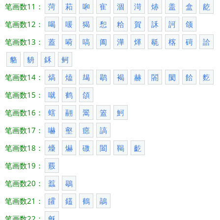
笔画数11：
菏
萂
啝
寉
涸
渮
焃
盖
盒
龁
笔画数12：
喝
喛
猲
惒
粭
賀
訸
訶
颌
笔画数13：
蓋
嗬
嗃
阖
澕
煂
毼
楁
碋
詥
貉
貈
鉌
鲄
笔画数14：
熇
熆
朅
鹖
褐
赫
閤
閡
餄
麧
笔画数15：
噈
鹤
頜
笔画数16：
螛
翮
翯
篕
魺
笔画数17：
嚇
壑
癋
謞
笔画数18：
燺
爀
礉
闔
鞨
齕
笔画数19：
覈
笔画数20：
蠚
鶡
笔画数21：
皬
鑉
鶴
鶮
笔画数22：
龢