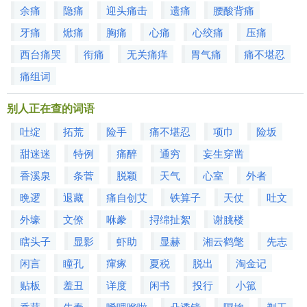
余痛
隐痛
迎头痛击
遗痛
腰酸背痛
牙痛
焮痛
胸痛
心痛
心绞痛
压痛
西台痛哭
衔痛
无关痛痒
胃气痛
痛不堪忍
痛组词
别人正在查的词语
吐绽
拓荒
险手
痛不堪忍
项巾
险坂
甜迷迷
特例
痛醉
通穷
妄生穿凿
香溪泉
条菅
脱颖
天气
心室
外者
晩逻
退藏
痛自创艾
铁算子
天仗
吐文
外壕
文僚
咻豢
挦绵扯絮
谢朓楼
瞎头子
显影
虾助
显赫
湘云鹤氅
先志
闲言
瞳孔
瘒瘃
夏税
脱出
淘金记
贴板
羞丑
详度
闲书
投行
小箛
香茸
先秦
唏哩哗啦
凸透镜
隰垧
剃工