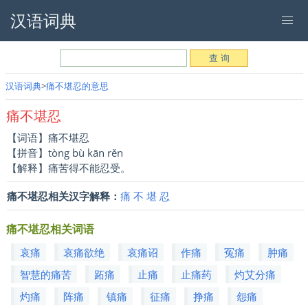
汉语词典
汉语词典
痛不堪忍的意思
痛不堪忍
【词语】痛不堪忍
【拼音】tòng bù kān rěn
【解释】痛苦得不能忍受。
痛不堪忍相关汉字解释：
痛
不
堪
忍
痛不堪忍相关词语
哀痛
哀痛欲绝
哀痛诏
作痛
冤痛
肿痛
智慧的痛苦
跖痛
止痛
止痛药
灼艾分痛
灼痛
阵痛
镇痛
征痛
挣痛
怨痛