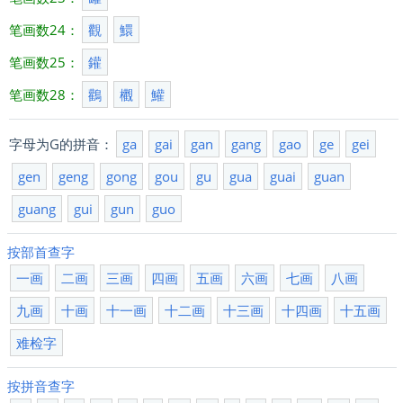
笔画数24：
觀
鱞
笔画数25：
鑵
笔画数28：
鸛
欟
鱹
字母为G的拼音：
ga
gai
gan
gang
gao
ge
gei
gen
geng
gong
gou
gu
gua
guai
guan
guang
gui
gun
guo
按部首查字
一画
二画
三画
四画
五画
六画
七画
八画
九画
十画
十一画
十二画
十三画
十四画
十五画
难检字
按拼音查字