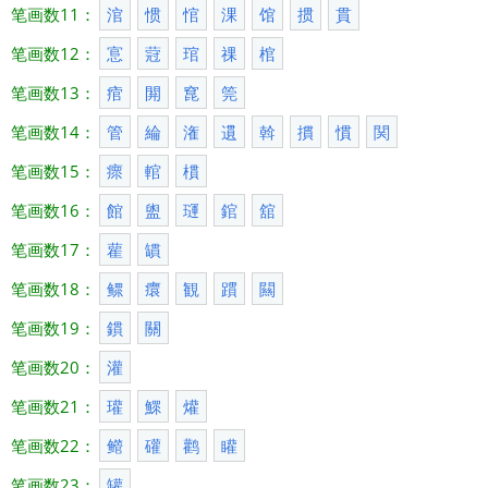
笔画数11：
涫
惯
悺
淉
馆
掼
貫
笔画数12：
悹
蒄
琯
祼
棺
笔画数13：
痯
閞
窤
筦
笔画数14：
管
綸
潅
遦
斡
摜
慣
関
笔画数15：
瘝
輨
樌
笔画数16：
館
盥
璭
錧
舘
笔画数17：
雚
罆
笔画数18：
鳏
癏
観
躀
闗
笔画数19：
鏆
關
笔画数20：
灌
笔画数21：
瓘
鰥
爟
笔画数22：
鳤
礶
鹳
矔
笔画数23：
罐