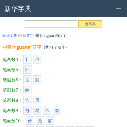
新华字典
新华字典
拼音查字
拼音为guan的汉字
拼音为
guan
的汉字
(共71个汉字)
笔画数4：
卝
毌
笔画数5：
丱
笔画数6：
关
观
笔画数7：
纶
笔画数8：
官
贯
笔画数9：
冠
覌
矜
泴
笔画数10：
矝
莞
倌