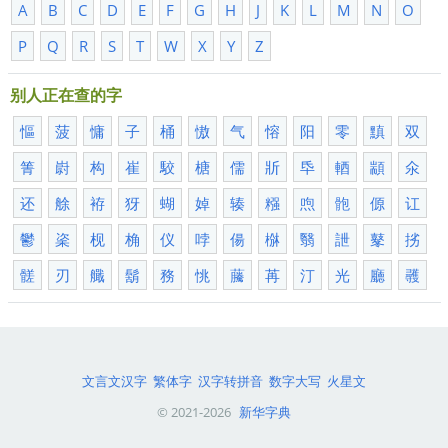
A
B
C
D
E
F
G
H
J
K
L
M
N
O
P
Q
R
S
T
W
X
Y
Z
别人正在查的字
慪
菠
慵
子
桶
慠
气
愹
阳
零
黰
双
箐
嶎
构
崔
駮
榶
儒
斨
氒
輏
顓
氽
还
艅
袸
犽
蝴
婥
辏
糨
喣
骲
傆
讧
鬱
秶
枧
桷
仪
哱
偒
椕
翳
詍
鼕
挘
髊
刃
艥
鬍
務
恌
虅
苒
汀
光
廳
彠
文言文汉字
繁体字
汉字转拼音
数字大写
火星文
© 2021-2026
新华字典