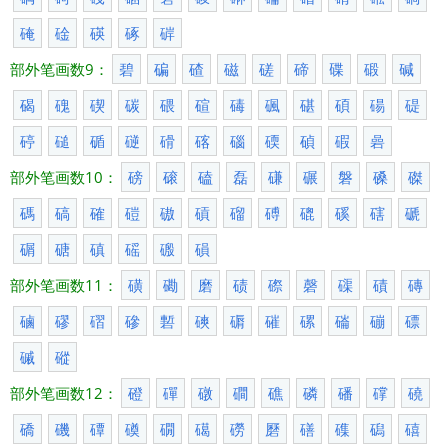
硽
碒
碤
硺
硸
部外笔画数9：
碧
碥
碴
磁
磋
碲
碟
碫
碱
碣
磈
碶
碳
碨
碹
碡
碸
碪
碩
碭
碮
碠
磓
碷
磀
磆
碦
碯
碝
碵
碬
碞
部外笔画数10：
磅
磙
磕
磊
磏
碾
磐
磉
磔
碼
碻
確
磑
磝
碽
磂
磗
磇
磎
磍
磃
碿
磄
磌
磘
磤
磒
部外笔画数11：
磺
磡
磨
碛
磜
磬
磲
磧
磚
磠
磟
磖
磣
磛
磢
磭
磪
磥
磮
磞
磦
磩
磫
部外笔画数12：
磴
磾
礅
磵
礁
磷
磻
礃
磽
礄
磯
磹
磸
礀
礍
磱
磿
磰
磼
磶
礂