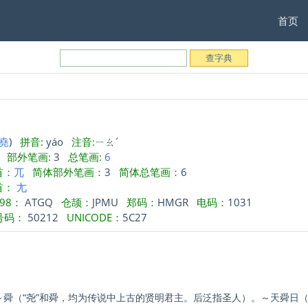
首页
堯
)
拼音:
yáo
注音:
ㄧㄠˊ
部外笔画:
3
总笔画:
6
首：
兀
简体部外笔画：
3
简体总笔画：
6
首：
尢
98：
ATGQ
仓颉：
JPMU
郑码：
HMGR
电码：
1031
号码：
50212
UNICODE：
5C27
～舜（“尧”和舜，均为传说中上古的贤明君主。后泛指圣人）。～天舜日