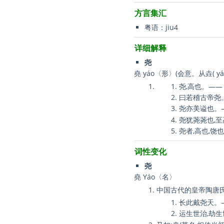
方言集汇
粤语：jiu4
详细解释
尧
堯 yáo〈形〉(会意。从垚( yá
尧,高也。—
曰若稽古帝尧。
尧亦美谥也。
尧犹荛荛也,
尧者,高也,饶
词性变化
尧
堯 Yáo〈名〉
中国古代的皇帝陶唐氏之
长此戴尧天。
运生世治,劫生