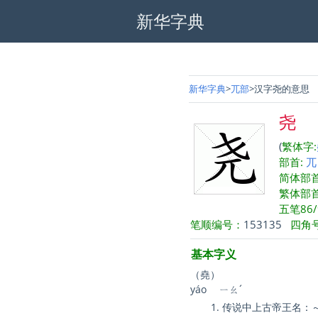
新华字典
新华字典
兀部
汉字尧的意思
尧
(
繁体字:
部首:
兀
简体部
繁体部
五笔86/
笔顺编号：
153135
四角
基本字义
（堯）
yáo
ㄧㄠˊ
传说中上古帝王名：