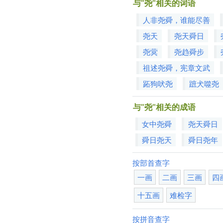
与"尧"相关的词语
人非尧舜，谁能尽善
尧天
尧天舜日
尧蓂
尧趋舜步
祖述尧舜，宪章文武
跖狗吠尧
蹠犬噬尧
与"尧"相关的成语
女中尧舜
尧天舜日
舜日尧天
舜日尧年
按部首查字
一画
二画
三画
四
十五画
难检字
按拼音查字