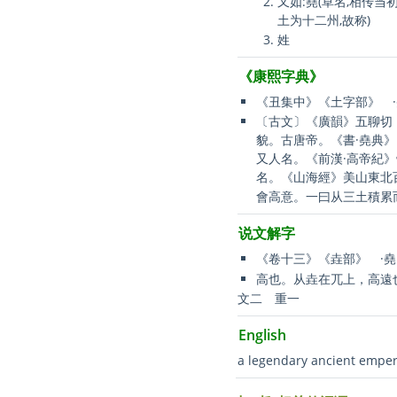
又如:堯(草名,相传当
土为十二州,故称)
姓
《康熙字典》
《丑集中》《土字部》 
〔古文〕《廣韻》五聊切
貌。古唐帝。《書·堯典
又人名。《前漢·高帝紀
名。《山海經》美山東北
會高意。一曰从三土積累
说文解字
《卷十三》《垚部》 ·堯
高也。从垚在兀上，高遠
文二 重一
English
a legendary ancient empe