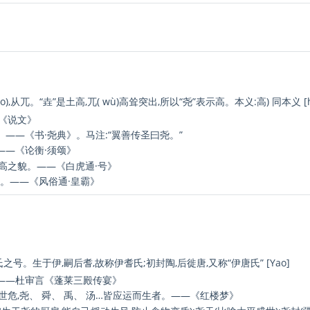
o),从兀。“垚”是土高,兀( wù)高耸突出,所以“尧”表示高。本义:高) 同本义 [h
—《说文》
——《书·尧典》。马注:“翼善传圣曰尧。”
——《论衡·须颂》
至高之貌。——《白虎通·号》
也。——《风俗通·皇霸》
号。生于伊,嗣后耆,故称伊耆氏;初封陶,后徙唐,又称“伊唐氏” [Yao]
——杜审言《蓬莱三殿传宴》
世危,尧、 舜、 禹、 汤…皆应运而生者。——《红楼梦》