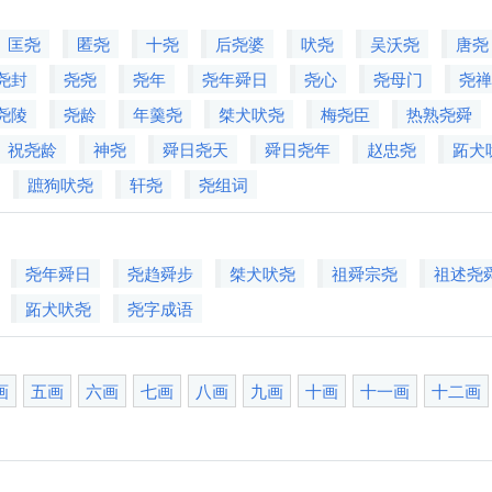
匡尧
匿尧
十尧
后尧婆
吠尧
吴沃尧
唐尧
尧封
尧尧
尧年
尧年舜日
尧心
尧母门
尧
尧陵
尧龄
年羹尧
桀犬吠尧
梅尧臣
热熟尧舜
祝尧龄
神尧
舜日尧天
舜日尧年
赵忠尧
跖犬
蹠狗吠尧
轩尧
尧组词
尧年舜日
尧趋舜步
桀犬吠尧
祖舜宗尧
祖述尧
跖犬吠尧
尧字成语
画
五画
六画
七画
八画
九画
十画
十一画
十二画