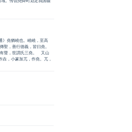
封(疆域。传说尧舜时划定我国疆
通》堯猶嶢也。嶢嶢，至高
善傳聖，善行德義，皆曰堯。
皆有聲，世謂氏三堯。 又山
作垚，小篆加兀，作堯。兀，