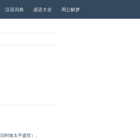
汉语词典
成语大全
周公解梦
（旧时喻太平盛世）。