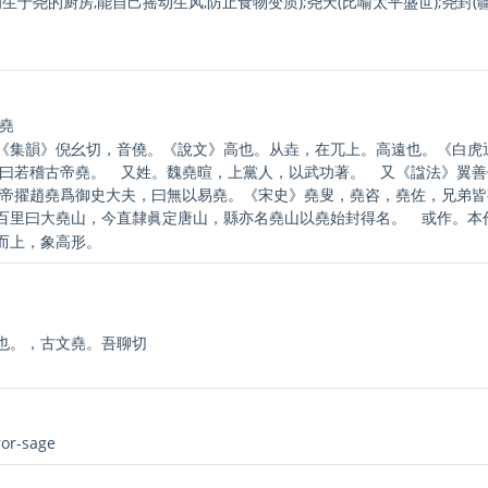
初生于尧的厨房,能自己摇动生风,防止食物变质);尧天(比喻太平盛世);尧
·堯
《集韻》倪幺切，音僥。《說文》高也。从垚，在兀上。高遠也。《白虎
》曰若稽古帝堯。 又姓。魏堯暄，上黨人，以武功著。 又《諡法》翼
》帝擢趙堯爲御史大夫，曰無以易堯。《宋史》堯叟，堯咨，堯佐，兄弟
百里曰大堯山，今直隸眞定唐山，縣亦名堯山以堯始封得名。 或作
。本
而上，象高形。
也。，古文堯。吾聊切
ror-sage