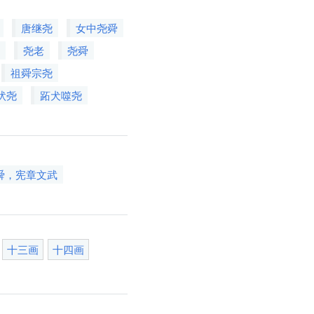
唐继尧
女中尧舜
禅
尧老
尧舜
祖舜宗尧
吠尧
跖犬噬尧
舜，宪章文武
十三画
十四画