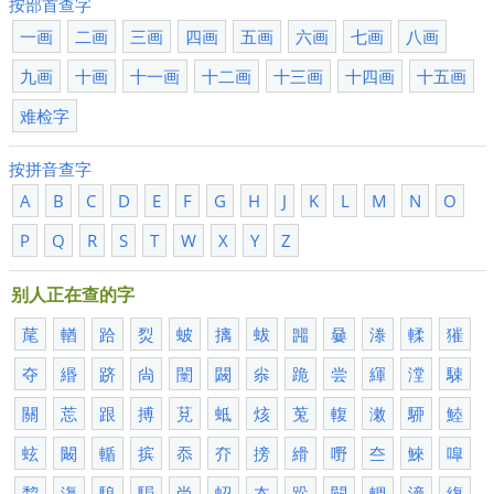
按部首查字
一画
二画
三画
四画
五画
六画
七画
八画
九画
十画
十一画
十二画
十三画
十四画
十五画
难检字
按拼音查字
A
B
C
D
E
F
G
H
J
K
L
M
N
O
P
Q
R
S
T
W
X
Y
Z
别人正在查的字
荱
輶
跲
烮
蚾
摛
蛂
嘂
嘦
漛
輮
獕
夺
緡
跻
尙
闛
闙
尜
跪
尝
緷
漟
駷
關
莣
跟
搏
莌
蚳
烗
莵
輹
潄
駵
鯥
蚿
闞
輴
摈
忝
夰
搒
縎
嘢
夳
鯠
噑
鯬
漡
駺
駶
尚
蛁
夲
跺
闝
輖
滳
緮