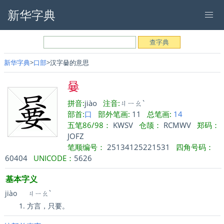
新华字典
新华字典
口部
汉字嘦的意思
嘦
拼音:
jiào
注音:
ㄐㄧㄠˋ
部首:
口
部外笔画:
11
总笔画:
14
五笔86/98：
KWSV
仓颉：
RCMWV
郑码：
JOFZ
笔顺编号：
25134125221531
四角号码：
60404
UNICODE：
5626
基本字义
jiào
ㄐㄧㄠˋ
方言，只要。