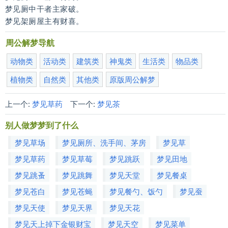
梦见厕中干者主家破。
梦见架厕屋主有财喜。
周公解梦导航
动物类
活动类
建筑类
神鬼类
生活类
物品类
植物类
自然类
其他类
原版周公解梦
上一个:
梦见草药
下一个:
梦见茶
别人做梦梦到了什么
梦见草场
梦见厕所、洗手间、茅房
梦见草
梦见草药
梦见草莓
梦见跳跃
梦见田地
梦见跳蚤
梦见跳舞
梦见天堂
梦见餐桌
梦见苍白
梦见苍蝇
梦见餐勺、饭勺
梦见蚕
梦见天使
梦见天界
梦见天花
梦见天上掉下金银财宝
梦见天空
梦见菜单