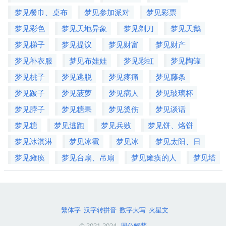
梦见餐巾、桌布
梦见参加派对
梦见彩票
梦见彩色
梦见天地异象
梦见剃刀
梦见天鹅
梦见梯子
梦见提议
梦见财富
梦见财产
梦见补衣服
梦见布娃娃
梦见彩虹
梦见陶罐
梦见桃子
梦见逃脱
梦见疼痛
梦见藤条
梦见跛子
梦见菠萝
梦见病人
梦见玻璃杯
梦见脖子
梦见糖果
梦见烫伤
梦见谈话
梦见糖
梦见逃跑
梦见兵败
梦见饼、烙饼
梦见冰淇淋
梦见冰雹
梦见冰
梦见太阳、日
梦见瘫痪
梦见台扇、吊扇
梦见瘫痪的人
梦见塔
繁体字
汉字转拼音
数字大写
火星文
© 2021-2024
周公解梦