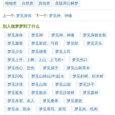
植物类
自然类
其他类
原版周公解梦
上一个:
梦见身体
下一个:
梦见神、神像
别人做梦梦到了什么
梦见身体
梦见神
梦见神、神像
梦见身败名裂
梦见麝香
梦见射箭、弓箭
梦见蛇
梦见舌头
梦见少女
梦见烧香
梦见上司
梦见上升、上树、上山、上飞机+
梦见伤口
梦见伤心、悲伤
梦见扇子
梦见山林草木
梦见闪电
梦见山林(山中)起火
梦见杉树、杉木树
梦见沙漠
梦见山洞
梦见山崩
梦见沙子
梦见鲨鱼
梦见散步
梦见沙发椅
梦见森林
梦见杀害、杀人
梦见桑果
梦见赛跑
梦见伞、阳伞
梦见辱骂、挨骂
梦见肉、吃肉