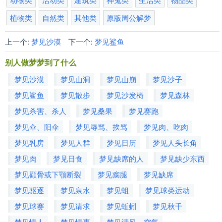
植物类
自然类
其他类
原版周公解梦
上一个:
梦见沙漠
下一个:
梦见鲨鱼
别人做梦梦到了什么
梦见沙漠
梦见山洞
梦见山崩
梦见沙子
梦见鲨鱼
梦见散步
梦见沙发椅
梦见森林
梦见杀害、杀人
梦见桑果
梦见赛跑
梦见伞、阳伞
梦见辱骂、挨骂
梦见肉、吃肉
梦见乳房
梦见人群
梦见日历
梦见人头长角
梦见肉
梦见日食
梦见缺席的人
梦见缺少东西
梦见颧骨或下颚断裂
梦见瘸腿
梦见缺席
梦见驱逐
梦见泉水
梦见蛆
梦见球类运动
梦见球赛
梦见请求
梦见蚯蚓
梦见秋千
梦见情人
梦见情事
梦见清风、空气