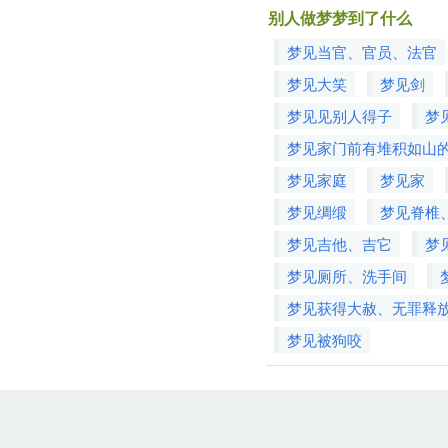
别人做梦梦到了什么
梦见当官、官员、法官
梦见大笑
梦见剑
梦见见别人得子
梦
梦见家门前有堆积如山
梦见家庭
梦见家
梦见绸缎
梦见脊椎
梦见吉他、吉它
梦
梦见厕所、洗手间
梦见获得大赦、无罪释
梦见被狗咬