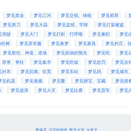
梦见奖金
梦见江河
梦见交税、纳税
梦见稻草
梦见剪刀
梦见大蒜
梦见监狱、牢狱
梦见打架被盗
见驾驶
梦见大门
梦见打鼾、打呼噜
梦见兼职
梦见
的松树
梦见穿衣服
梦见春梦
梦见家具
梦见村庄、
梦见祭祀、神道、道场
梦见疾病的预兆
梦见吃
梦见
、背脊、脊柱
梦见集市
梦见吃饭
梦见惩罚
梦见吉
见衬衣
梦见饥饿、饥荒
梦见车站
梦见鸡
梦见城市
梦见机器
梦见蚕娥
梦见鳖
梦见财宝、宝藏
梦见猜
放
梦见波浪
梦见火灾
梦见比赛
梦见货车
梦见
繁体字
汉字转拼音
数字大写
火星文