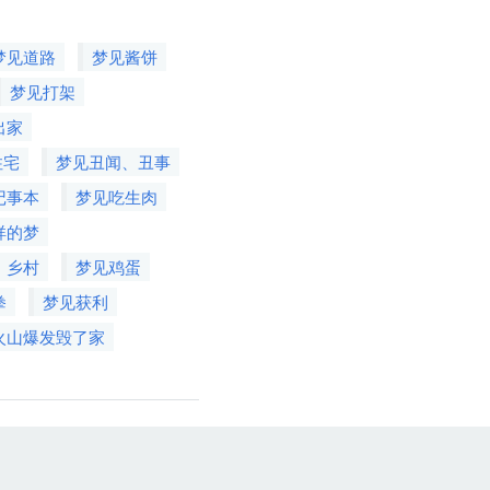
梦见道路
梦见酱饼
梦见打架
出家
住宅
梦见丑闻、丑事
记事本
梦见吃生肉
祥的梦
、乡村
梦见鸡蛋
拳
梦见获利
火山爆发毁了家