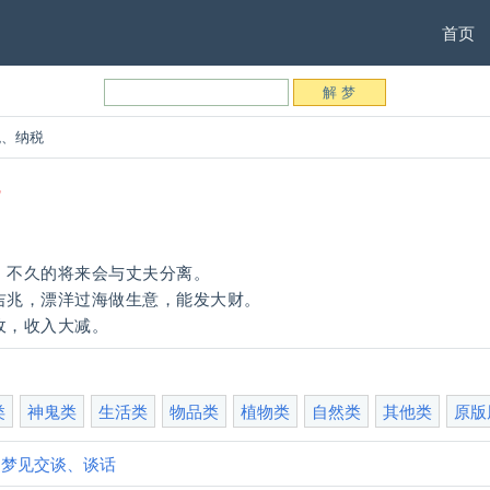
首页
税、纳税
税
，不久的将来会与丈夫分离。
吉兆，漂洋过海做生意，能发大财。
收，收入大减。
类
神鬼类
生活类
物品类
植物类
自然类
其他类
原版
:
梦见交谈、谈话