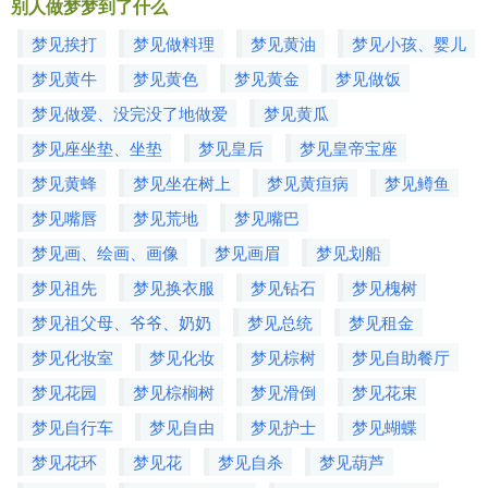
别人做梦梦到了什么
梦见挨打
梦见做料理
梦见黄油
梦见小孩、婴儿
梦见黄牛
梦见黄色
梦见黄金
梦见做饭
梦见做爱、没完没了地做爱
梦见黄瓜
梦见座坐垫、坐垫
梦见皇后
梦见皇帝宝座
梦见黄蜂
梦见坐在树上
梦见黄疸病
梦见鳟鱼
梦见嘴唇
梦见荒地
梦见嘴巴
梦见画、绘画、画像
梦见画眉
梦见划船
梦见祖先
梦见换衣服
梦见钻石
梦见槐树
梦见祖父母、爷爷、奶奶
梦见总统
梦见租金
梦见化妆室
梦见化妆
梦见棕树
梦见自助餐厅
梦见花园
梦见棕榈树
梦见滑倒
梦见花束
梦见自行车
梦见自由
梦见护士
梦见蝴蝶
梦见花环
梦见花
梦见自杀
梦见葫芦