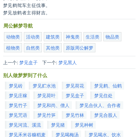
梦见鹤驾车主征伐事。
梦见放鹤者主得财吉。
周公解梦导航
动物类
活动类
建筑类
神鬼类
生活类
物品类
植物类
自然类
其他类
原版周公解梦
上一个:
梦见盒子
下一个:
梦见黑人
别人做梦梦到了什么
梦见砖
梦见贮水池
梦见荷花
梦见鹤、仙鹤
梦见庄稼
梦见荷叶
梦见盒子
梦见住处
梦见竹子
梦见和尚、僧人
梦见合伙人、合作者
梦见咒语
梦见竹笋
梦见竹林
梦见合股人
梦见河流、溪流
梦见猪
梦见种树
梦见禾米谷糠稻麦
梦见喝梅汤
梦见喝水、饮水