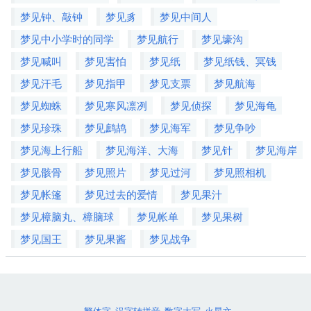
梦见钟、敲钟
梦见豸
梦见中间人
梦见中小学时的同学
梦见航行
梦见壕沟
梦见喊叫
梦见害怕
梦见纸
梦见纸钱、冥钱
梦见汗毛
梦见指甲
梦见支票
梦见航海
梦见蜘蛛
梦见寒风凛冽
梦见侦探
梦见海龟
梦见珍珠
梦见鹧鸪
梦见海军
梦见争吵
梦见海上行船
梦见海洋、大海
梦见针
梦见海岸
梦见骸骨
梦见照片
梦见过河
梦见照相机
梦见帐篷
梦见过去的爱情
梦见果汁
梦见樟脑丸、樟脑球
梦见帐单
梦见果树
梦见国王
梦见果酱
梦见战争
繁体字
汉字转拼音
数字大写
火星文