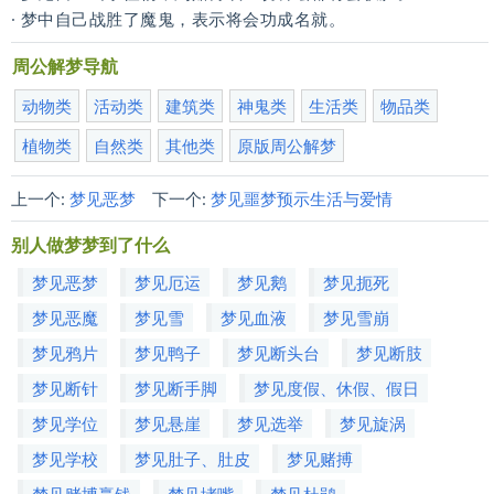
· 梦中自己战胜了魔鬼，表示将会功成名就。
周公解梦导航
动物类
活动类
建筑类
神鬼类
生活类
物品类
植物类
自然类
其他类
原版周公解梦
上一个:
梦见恶梦
下一个:
梦见噩梦预示生活与爱情
别人做梦梦到了什么
梦见恶梦
梦见厄运
梦见鹅
梦见扼死
梦见恶魔
梦见雪
梦见血液
梦见雪崩
梦见鸦片
梦见鸭子
梦见断头台
梦见断肢
梦见断针
梦见断手脚
梦见度假、休假、假日
梦见学位
梦见悬崖
梦见选举
梦见旋涡
梦见学校
梦见肚子、肚皮
梦见赌搏
梦见赌博赢钱
梦见堵嘴
梦见杜鹃