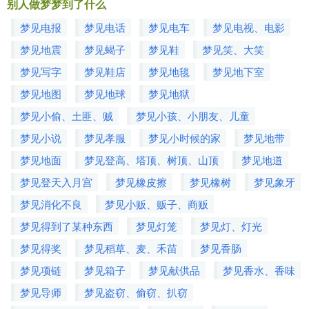
别人做梦梦到了什么
梦见电报
梦见电话
梦见电车
梦见电视、电影
梦见地震
梦见蝎子
梦见鞋
梦见笑、大笑
梦见写字
梦见鞋店
梦见地毯
梦见地下室
梦见地图
梦见地球
梦见地狱
梦见小偷、土匪、贼
梦见小孩、小朋友、儿童
梦见小说
梦见孝服
梦见小时候的家
梦见地带
梦见地面
梦见登高、塔顶、树顶、山顶
梦见地道
梦见登天入月宫
梦见橡皮擦
梦见橡树
梦见象牙
梦见消化不良
梦见小贩、贩子、商贩
梦见得到了某种东西
梦见灯笼
梦见灯、灯光
梦见得奖
梦见稻草、麦、禾苗
梦见香肠
梦见项链
梦见箱子
梦见献供品
梦见香水、香味
梦见导师
梦见盗窃、偷窃、扒窃