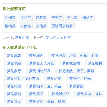
周公解梦导航
动物类
活动类
建筑类
神鬼类
生活类
物品类
植物类
自然类
其他类
原版周公解梦
上一个:
梦见灯笼
下一个:
梦见登天入月宫
别人做梦梦到了什么
梦见地带
梦见地面
梦见登高、塔顶、树顶、山顶
梦见地道
梦见登天入月宫
梦见橡皮擦
梦见橡树
梦见象牙
梦见消化不良
梦见小贩、贩子、商贩
梦见得到了某种东西
梦见灯笼
梦见灯、灯光
梦见得奖
梦见稻草、麦、禾苗
梦见香肠
梦见项链
梦见箱子
梦见献供品
梦见香水、香味
梦见导师
梦见盗窃、偷窃、扒窃