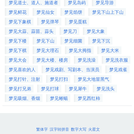
梦见道士、道人、施道者
梦见岛屿
梦见导游
梦见鲜花
梦见仙女
梦见馅饼
梦见下山上下山
梦见下象棋
梦见弹琴
梦见蛋糕
梦见大蒜、蒜苗、蒜头
梦见刀
梦见大象
梦见下楼
梦见下山
梦见细菌
梦见下沉
梦见下棋
梦见大理石
梦见大拇指
梦见大米
梦见大会
梦见大楼、楼房
梦见洗澡
梦见洗衣服
梦见喜欢的人
梦见戏剧、写剧本、当演员
梦见戏雀
梦见打针、注射
梦见打扫
梦见大地冒黑气
梦见打兄弟
梦见打球
梦见犀牛
梦见洗头
梦见吸烟、香烟
梦见蜥蝪
梦见西红柿
繁体字
汉字转拼音
数字大写
火星文