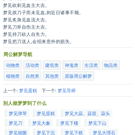
梦见砍刺见血主大吉。
梦见挨刀子而未见血,则近日诸事不顺。
梦见炙身见血流大吉。
梦见刀斧自伤主大吉。
梦见持刀砍人自失力。
梦见把刀送人,会招来意外的损失。
周公解梦导航
动物类
活动类
建筑类
神鬼类
生活类
物品类
植物类
自然类
其他类
原版周公解梦
上一个:
梦见蛋糕
下一个:
梦见导师
别人做梦梦到了什么
梦见弹琴
梦见蛋糕
梦见大蒜、蒜苗、蒜头
梦见刀
梦见大象
梦见下楼
梦见下山
梦见细菌
梦见下沉
梦见下棋
梦见大理石