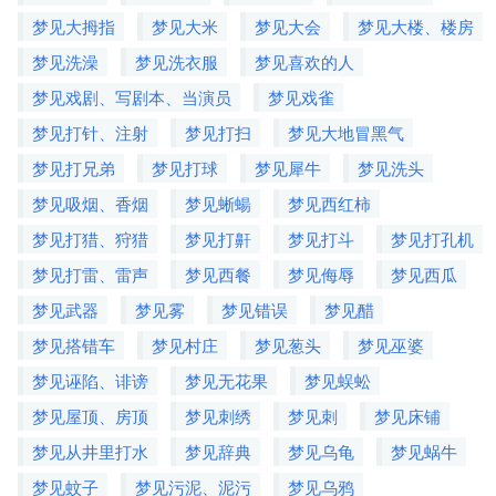
梦见大拇指
梦见大米
梦见大会
梦见大楼、楼房
梦见洗澡
梦见洗衣服
梦见喜欢的人
梦见戏剧、写剧本、当演员
梦见戏雀
梦见打针、注射
梦见打扫
梦见大地冒黑气
梦见打兄弟
梦见打球
梦见犀牛
梦见洗头
梦见吸烟、香烟
梦见蜥蝪
梦见西红柿
梦见打猎、狩猎
梦见打鼾
梦见打斗
梦见打孔机
梦见打雷、雷声
梦见西餐
梦见侮辱
梦见西瓜
梦见武器
梦见雾
梦见错误
梦见醋
梦见搭错车
梦见村庄
梦见葱头
梦见巫婆
梦见诬陷、诽谤
梦见无花果
梦见蜈蚣
梦见屋顶、房顶
梦见刺绣
梦见刺
梦见床铺
梦见从井里打水
梦见辞典
梦见乌龟
梦见蜗牛
梦见蚊子
梦见污泥、泥污
梦见乌鸦