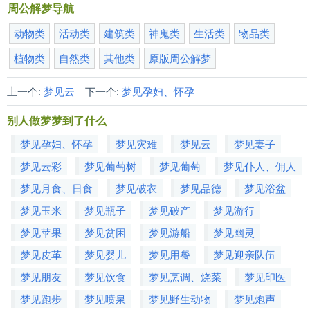
周公解梦导航
动物类
活动类
建筑类
神鬼类
生活类
物品类
植物类
自然类
其他类
原版周公解梦
上一个:
梦见云
下一个:
梦见孕妇、怀孕
别人做梦梦到了什么
梦见孕妇、怀孕
梦见灾难
梦见云
梦见妻子
梦见云彩
梦见葡萄树
梦见葡萄
梦见仆人、佣人
梦见月食、日食
梦见破衣
梦见品德
梦见浴盆
梦见玉米
梦见瓶子
梦见破产
梦见游行
梦见苹果
梦见贫困
梦见游船
梦见幽灵
梦见皮革
梦见婴儿
梦见用餐
梦见迎亲队伍
梦见朋友
梦见饮食
梦见烹调、烧菜
梦见印医
梦见跑步
梦见喷泉
梦见野生动物
梦见炮声