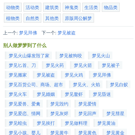
动物类
活动类
建筑类
神鬼类
生活类
物品类
植物类
自然类
其他类
原版周公解梦
上一个:
梦见拜佛
下一个:
梦见被盗
别人做梦梦到了什么
梦见火山爆发毁了家
梦见被狗咬
梦见火山
梦见匕首、刀
梦见火药
梦见火箭
梦见被子
梦见搬家
梦见被盗
梦见火鸡
梦见拜佛
梦见百货公司、商场、超市
梦见火、火焰
梦见白蚁
梦见火车
梦见婚姻
梦见鳌虾
梦见昏迷
梦见爱兽、爱禽
梦见毁约
梦见爱情
梦见爱恋、情网
梦见灰烬
梦见回声
梦见彗星
梦见蝗虫
梦见挨打
梦见做料理
梦见黄油
梦见小孩、婴儿
梦见黄牛
梦见黄色
梦见黄金