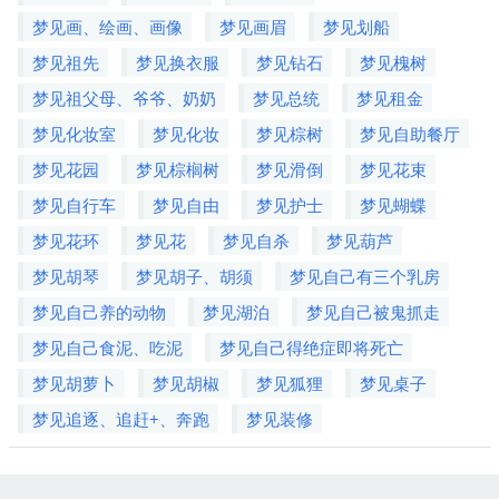
梦见画、绘画、画像
梦见画眉
梦见划船
梦见祖先
梦见换衣服
梦见钻石
梦见槐树
梦见祖父母、爷爷、奶奶
梦见总统
梦见租金
梦见化妆室
梦见化妆
梦见棕树
梦见自助餐厅
梦见花园
梦见棕榈树
梦见滑倒
梦见花束
梦见自行车
梦见自由
梦见护士
梦见蝴蝶
梦见花环
梦见花
梦见自杀
梦见葫芦
梦见胡琴
梦见胡子、胡须
梦见自己有三个乳房
梦见自己养的动物
梦见湖泊
梦见自己被鬼抓走
梦见自己食泥、吃泥
梦见自己得绝症即将死亡
梦见胡萝卜
梦见胡椒
梦见狐狸
梦见桌子
梦见追逐、追赶+、奔跑
梦见装修