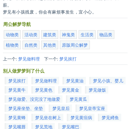
薪。
梦见有小孩残废，你会有麻烦事发生，宜小心。
周公解梦导航
动物类
活动类
建筑类
神鬼类
生活类
物品类
植物类
自然类
其他类
原版周公解梦
上一个:
梦见做料理
下一个:
梦见挨打
别人做梦梦到了什么
梦见挨打
梦见做料理
梦见黄油
梦见小孩、婴儿
梦见黄牛
梦见黄色
梦见黄金
梦见做饭
梦见做爱、没完没了地做爱
梦见黄瓜
梦见座坐垫、坐垫
梦见皇后
梦见皇帝宝座
梦见黄蜂
梦见坐在树上
梦见黄疸病
梦见鳟鱼
梦见嘴唇
梦见荒地
梦见嘴巴