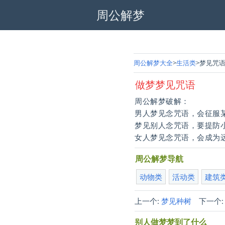
周公解梦
周公解梦大全
生活类
梦见咒
做梦梦见咒语
周公解梦破解：
男人梦见念咒语，会征服
梦见别人念咒语，要提防
女人梦见念咒语，会成为
周公解梦导航
动物类
活动类
建筑
上一个:
梦见种树
下一个
别人做梦梦到了什么