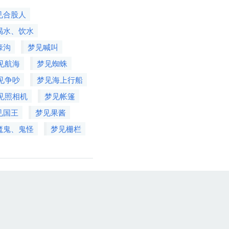
见合股人
喝水、饮水
壕沟
梦见喊叫
见航海
梦见蜘蛛
见争吵
梦见海上行船
见照相机
梦见帐篷
见国王
梦见果酱
魔鬼、鬼怪
梦见栅栏