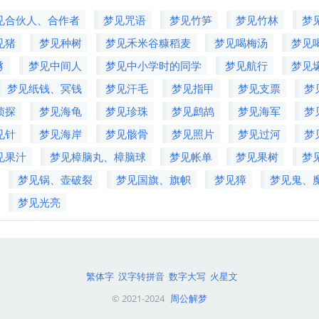
见合伙人、合作者
梦见咒语
梦见竹笋
梦见竹林
梦
见猪
梦见种树
梦见禾米谷糠稻麦
梦见喝梅汤
梦见
豸
梦见中间人
梦见中小学时的同学
梦见航行
梦见
梦见纸钱、冥钱
梦见汗毛
梦见指甲
梦见支票
梦
侦探
梦见海龟
梦见珍珠
梦见鹧鸪
梦见海军
梦
见针
梦见海岸
梦见骸骨
梦见照片
梦见过河
梦
见果汁
梦见樟脑丸、樟脑球
梦见帐单
梦见果树
梦
梦见锅、壶破裂
梦见国旗、旗帜
梦见獐
梦见鬼、
梦见光亮
繁体字
汉字转拼音
数字大写
火星文
© 2021-2024
周公解梦