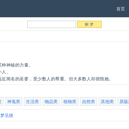
首页
语
某种神秘的力量。
小人。
远近闻名的巫婆，受少数人的尊重。但大多数人却很恨她。
类
神鬼类
生活类
物品类
植物类
自然类
其他类
原版
:
梦见猪