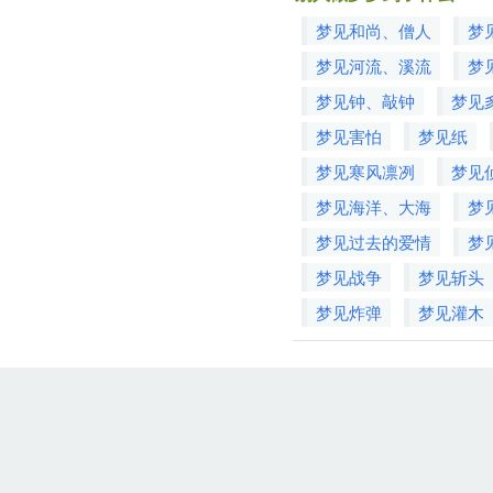
梦见和尚、僧人
梦
梦见河流、溪流
梦
梦见钟、敲钟
梦见
梦见害怕
梦见纸
梦见寒风凛冽
梦见
梦见海洋、大海
梦
梦见过去的爱情
梦
梦见战争
梦见斩头
梦见炸弹
梦见灌木