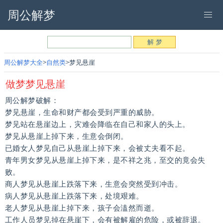
周公解梦
周公解梦大全
自然类
梦见悬崖
做梦梦见悬崖
周公解梦破解：
梦见悬崖，生命和财产都会受到严重的威胁。
梦见站在悬崖边上，灾难会降临在自己和家人的头上。
梦见从悬崖上掉下来，生意会倒闭。
已婚女人梦见自己从悬崖上掉下来，会被丈夫看不起。
青年男女梦见从悬崖上掉下来，是不祥之兆，至交的竟会失
败。
商人梦见从悬崖上跌落下来，生意会突然受到冲击。
病人梦见从悬崖上跌落下来，处境艰难。
老人梦见从悬崖上掉下来，孩子会溘然而逝。
工作人员梦见掉在悬崖下，会有被解雇的危险，或被辞退。