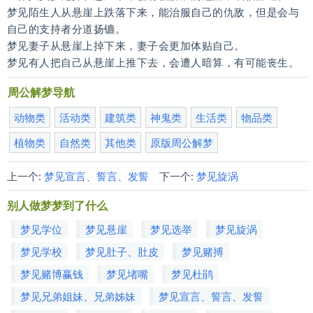
梦见陌生人从悬崖上跌落下来，能治服自己的仇敌，但是会与
自己的支持者分道扬镳。
梦见妻子从悬崖上掉下来，妻子会更加体贴自己。
梦见有人把自己从悬崖上推下去，会遭人暗算，有可能丧生。
周公解梦导航
动物类
活动类
建筑类
神鬼类
生活类
物品类
植物类
自然类
其他类
原版周公解梦
上一个:
梦见宣言、誓言、发誓
下一个:
梦见旋涡
别人做梦梦到了什么
梦见学位
梦见悬崖
梦见选举
梦见旋涡
梦见学校
梦见肚子、肚皮
梦见赌搏
梦见赌博赢钱
梦见堵嘴
梦见杜鹃
梦见兄弟姐妹、兄弟姊妹
梦见宣言、誓言、发誓