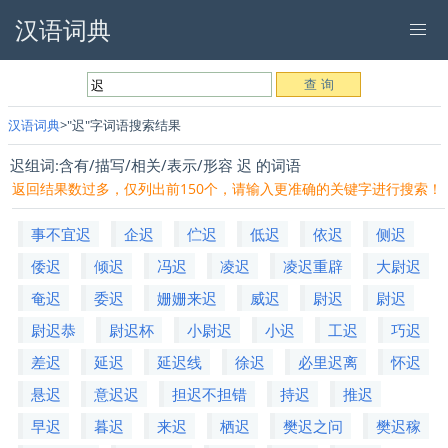
汉语词典
汉语词典
"迟"字词语搜索结果
迟组词:含有/描写/相关/表示/形容 迟 的词语
返回结果数过多，仅列出前150个，请输入更准确的关键字进行搜索！
事不宜迟
企迟
伫迟
低迟
依迟
侧迟
倭迟
倾迟
冯迟
凌迟
凌迟重辟
大尉迟
奄迟
委迟
姗姗来迟
威迟
尉迟
尉迟
尉迟恭
尉迟杯
小尉迟
小迟
工迟
巧迟
差迟
延迟
延迟线
徐迟
必里迟离
怀迟
悬迟
意迟迟
担迟不担错
持迟
推迟
早迟
暮迟
来迟
栖迟
樊迟之问
樊迟稼