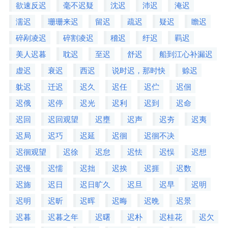
欲速反迟
毫不迟疑
沈迟
沛迟
淹迟
濡迟
珊珊来迟
留迟
疏迟
疑迟
瞻迟
碎剐凌迟
碎割凌迟
稽迟
纡迟
羁迟
美人迟暮
耽迟
至迟
舒迟
船到江心补漏迟
虚迟
衰迟
西迟
说时迟，那时快
赊迟
躭迟
迁迟
迟久
迟任
迟伫
迟佪
迟俄
迟停
迟光
迟利
迟到
迟命
迟回
迟回观望
迟壅
迟声
迟夯
迟夷
迟局
迟巧
迟延
迟徊
迟徊不决
迟徊观望
迟徐
迟怠
迟怯
迟悮
迟想
迟慢
迟懦
迟拙
迟挨
迟捱
迟数
迟旆
迟日
迟日旷久
迟旦
迟早
迟明
迟明
迟昕
迟晖
迟晦
迟晩
迟景
迟暮
迟暮之年
迟曙
迟朴
迟桂花
迟欠