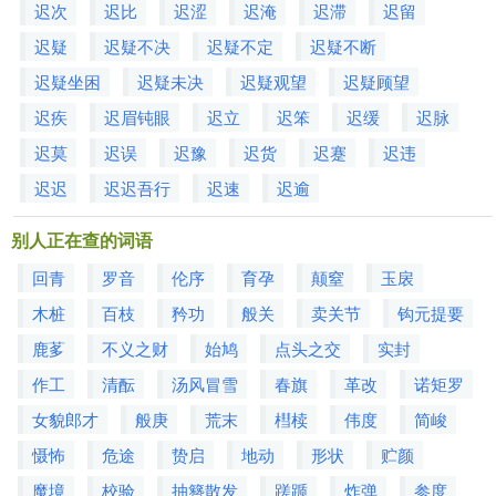
迟次
迟比
迟涩
迟淹
迟滞
迟留
迟疑
迟疑不决
迟疑不定
迟疑不断
迟疑坐困
迟疑未决
迟疑观望
迟疑顾望
迟疾
迟眉钝眼
迟立
迟笨
迟缓
迟脉
迟莫
迟误
迟豫
迟货
迟蹇
迟违
迟迟
迟迟吾行
迟速
迟逾
别人正在查的词语
回青
罗音
伦序
育孕
颠窒
玉扆
木桩
百枝
矜功
般关
卖关节
钩元提要
鹿茤
不义之财
始鸠
点头之交
实封
作工
清酝
汤风冒雪
春旗
革改
诺矩罗
女貌郎才
般庚
荒末
槥椟
伟度
简峻
慑怖
危途
贽启
地动
形状
贮颜
魔境
校验
抽簪散发
蹉踬
炸弹
参度