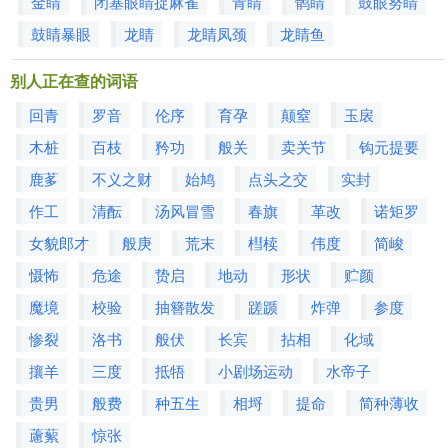
金睛
闭塞眼睛捉麻雀
青睛
鹘睛
鼓眼努睛
鼓睛暴眼
龙睛
龙睛凤颈
龙睛鱼
别人正在查的词语
回青
罗音
伦序
育孕
颠窒
玉扆
木桩
百枝
矜功
般关
卖关节
钩元提要
鹿茤
不义之财
始鸠
点头之交
实封
作工
清酝
汤风冒雪
春旗
革改
诺矩罗
女貌郎才
般庚
荒末
槥椟
伟度
简峻
慑怖
危途
贽启
地动
形状
贮颜
魔境
校验
抽簪散发
蹉踬
炸弹
参度
惨裂
洛书
般伏
长宾
拈相
化域
攘羊
三度
抵牾
小剧场运动
水帝子
贵男
般费
种五生
相埒
提命
简种薄收
藘蕠
惊张