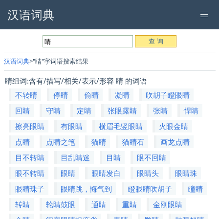
汉语词典
汉语词典
"睛"字词语搜索结果
睛组词:含有/描写/相关/表示/形容 睛 的词语
不转睛
停睛
偷睛
凝睛
吹胡子瞪眼睛
回睛
守睛
定睛
张眼露睛
张睛
悍睛
擦亮眼睛
有眼睛
横眉毛竖眼睛
火眼金睛
点睛
点睛之笔
猫睛
猫睛石
画龙点睛
目不转睛
目乱睛迷
目睛
眼不回睛
眼不转睛
眼睛
眼睛发白
眼睛头
眼睛珠
眼睛珠子
眼睛跳，悔气到
瞪眼睛吹胡子
瞳睛
转睛
轮睛鼓眼
通睛
重睛
金刚眼睛