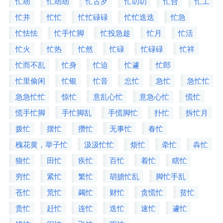
忙刼
忙刼刼
忙古歹
忙叨叨
忙合
忙工
忙并
忙忙
忙忙碌碌
忙忙迭迭
忙急
忙怯怯
忙手忙脚
忙投急趁
忙月
忙活
忙火
忙热
忙然
忙碌
忙碌碌
忙祥
忙而不乱
忙身
忙迫
忙遽
忙郎
忙里偷闲
忙银
忙音
忩忙
急忙
急忙忙
急急忙忙
惊忙
意乱心忙
意急心忙
慌忙
慌手忙脚
手忙脚乱
手慌脚忙
扑忙
拆忙月
拨忙
摆忙
攒忙
无事忙
春忙
槐花黄，举子忙
汲汲忙忙
烦忙
牵忙
犇忙
狼忙
田忙
疾忙
百忙
着忙
瞎忙
穷忙
紧忙
繁忙
胡掳忙乱
脚忙手乱
苍忙
荒忙
蠲忙
财忙
贪慌忙
贫忙
贵忙
赶忙
连忙
迭忙
速忙
遽忙