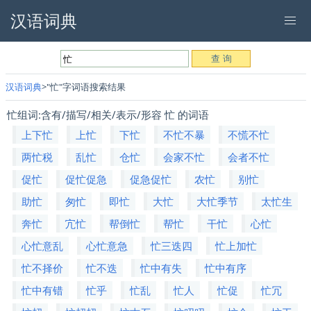
汉语词典
汉语词典
"忙"字词语搜索结果
忙组词:含有/描写/相关/表示/形容 忙 的词语
上下忙
上忙
下忙
不忙不暴
不慌不忙
两忙税
乱忙
仓忙
会家不忙
会者不忙
促忙
促忙促急
促急促忙
农忙
别忙
助忙
匆忙
即忙
大忙
大忙季节
太忙生
奔忙
宂忙
帮倒忙
帮忙
干忙
心忙
心忙意乱
心忙意急
忙三迭四
忙上加忙
忙不择价
忙不迭
忙中有失
忙中有序
忙中有错
忙乎
忙乱
忙人
忙促
忙冗