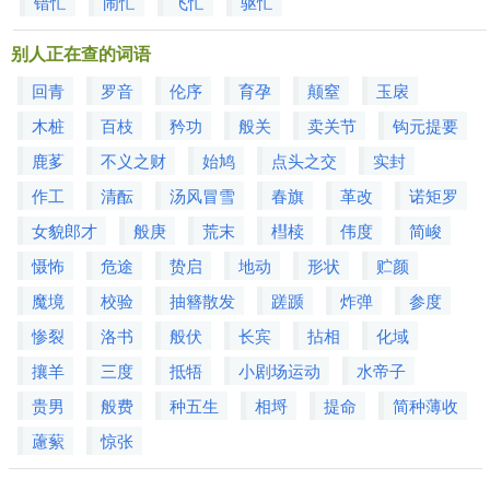
错忙
闹忙
飞忙
驱忙
别人正在查的词语
回青
罗音
伦序
育孕
颠窒
玉扆
木桩
百枝
矜功
般关
卖关节
钩元提要
鹿茤
不义之财
始鸠
点头之交
实封
作工
清酝
汤风冒雪
春旗
革改
诺矩罗
女貌郎才
般庚
荒末
槥椟
伟度
简峻
慑怖
危途
贽启
地动
形状
贮颜
魔境
校验
抽簪散发
蹉踬
炸弹
参度
惨裂
洛书
般伏
长宾
拈相
化域
攘羊
三度
抵牾
小剧场运动
水帝子
贵男
般费
种五生
相埒
提命
简种薄收
藘蕠
惊张