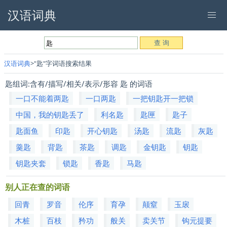
汉语词典
汉语词典
"匙"字词语搜索结果
匙组词:含有/描写/相关/表示/形容 匙 的词语
一口不能着两匙
一口两匙
一把钥匙开一把锁
中国，我的钥匙丢了
利名匙
匙匣
匙子
匙面鱼
印匙
开心钥匙
汤匙
流匙
灰匙
羹匙
背匙
茶匙
调匙
金钥匙
钥匙
钥匙夹套
锁匙
香匙
马匙
别人正在查的词语
回青
罗音
伦序
育孕
颠窒
玉扆
木桩
百枝
矜功
般关
卖关节
钩元提要