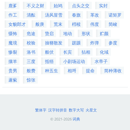
鹿茤
不义之财
始鸠
点头之交
实封
作工
清酝
汤风冒雪
春旗
革改
诺矩罗
女貌郎才
般庚
荒末
槥椟
伟度
简峻
慑怖
危途
贽启
地动
形状
贮颜
魔境
校验
抽簪散发
蹉踬
炸弹
参度
惨裂
洛书
般伏
长宾
拈相
化域
攘羊
三度
抵牾
小剧场运动
水帝子
贵男
般费
种五生
相埒
提命
简种薄收
藘蕠
惊张
繁体字
汉字转拼音
数字大写
火星文
© 2021-2026
词典