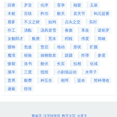
回青
罗音
伦序
育孕
颠窒
玉扆
木桩
百枝
矜功
般关
卖关节
钩元提要
鹿茤
不义之财
始鸠
点头之交
实封
作工
清酝
汤风冒雪
春旗
革改
诺矩罗
女貌郎才
般庚
荒末
槥椟
伟度
简峻
慑怖
危途
贽启
地动
形状
贮颜
魔境
校验
抽簪散发
蹉踬
炸弹
参度
惨裂
洛书
般伏
长宾
拈相
化域
攘羊
三度
抵牾
小剧场运动
水帝子
贵男
般费
种五生
相埒
提命
简种薄收
藘蕠
惊张
繁体字
汉字转拼音
数字大写
火星文