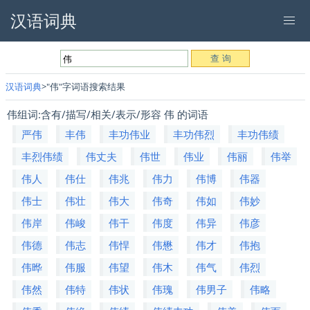
汉语词典
汉语词典
"伟"字词语搜索结果
伟组词:含有/描写/相关/表示/形容 伟 的词语
严伟
丰伟
丰功伟业
丰功伟烈
丰功伟绩
丰烈伟绩
伟丈夫
伟世
伟业
伟丽
伟举
伟人
伟仕
伟兆
伟力
伟博
伟器
伟士
伟壮
伟大
伟奇
伟如
伟妙
伟岸
伟峻
伟干
伟度
伟异
伟彦
伟德
伟志
伟悍
伟懋
伟才
伟抱
伟晔
伟服
伟望
伟木
伟气
伟烈
伟然
伟特
伟状
伟瑰
伟男子
伟略