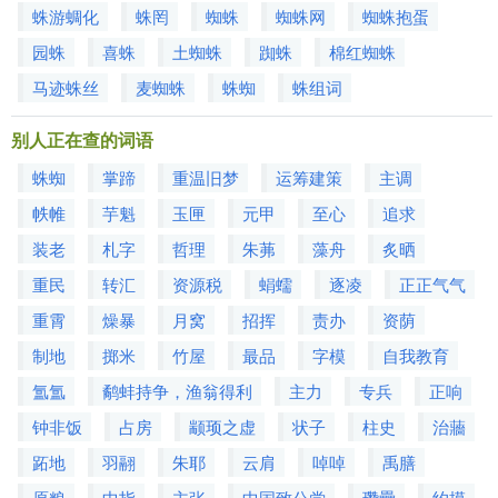
蛛游蜩化
蛛罔
蜘蛛
蜘蛛网
蜘蛛抱蛋
园蛛
喜蛛
土蜘蛛
踟蛛
棉红蜘蛛
马迹蛛丝
麦蜘蛛
蛛蜘
蛛组词
别人正在查的词语
蛛蜘
掌蹄
重温旧梦
运筹建策
主调
帙帷
芋魁
玉匣
元甲
至心
追求
装老
札字
哲理
朱茀
藻舟
炙晒
重民
转汇
资源税
蜎蠕
逐凌
正正气气
重霄
燥暴
月窝
招挥
责办
资荫
制地
掷米
竹屋
最品
字模
自我教育
氲氲
鹬蚌持争，渔翁得利
主力
专兵
正响
钟非饭
占房
颛顼之虚
状子
柱史
治蘠
跖地
羽翮
朱耶
云肩
啅啅
禹膳
原粮
中指
主张
中国致公党
瓒罍
约摸