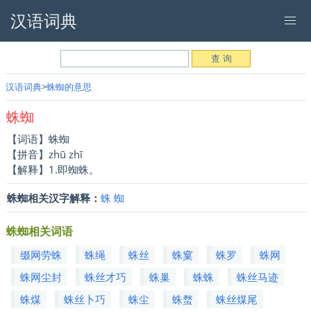
汉语词典
汉语词典
蛛蜘的意思
蛛蜘
【词语】蛛蜘
【拼音】zhū zhī
【解释】1.即蜘蛛。
蛛蜘相关汉字解释：
蛛
蜘
蛛蜘相关词语
缀网劳蛛
蛛绳
蛛丝
蛛窠
蛛罗
蛛网
蛛网尘封
蛛丝才巧
蛛巢
蛛蛛
蛛丝马迹
蛛煤
蛛丝卜巧
蛛尘
蛛蝥
蛛丝煤尾