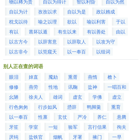
物以稀为贵
自以为得计
智以利昏
自以为然
自以为计
孜孜以求
自以为是
政以贿成
枕戈以待
喻之以理
欲以
喻以利害
于以
有以
凿坏以遁
有生以来
有以善处
由以
以古方今
以辞害意
以辞取人
以攻为守
以古非今
以筦窥天
以一奉百
以组词
别人正在查的词语
眼泪
婞直
魇劾
熏胥
燕惰
檐卜
修修
燕劳
性地
讯鞠
盐神
一唱百和
幺陋
徐夫人
雄词
虚玄
学佛
虚立
行色匆匆
行步如风
愻辞
鸭脚羹
熏育
以一奉百
性禀
玄仗
严冷
养仁
悬腾
牙笙
学室
一短
验军
言行信果
徇夫
厌钝
盐铁官
烟帆
牙署
掖门
一早