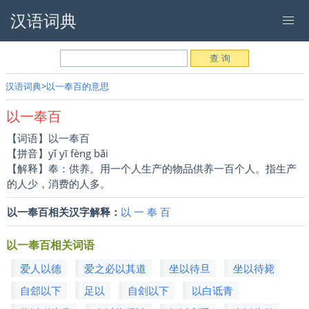
汉语词典
汉语词典
以一奉百的意思
以一奉百
【词语】以一奉百
【拼音】yǐ yī fèng bǎi
【解释】奉：供养。用一个人生产的物品供养一百个人。指生产
的人少，消费的人多。
以一奉百相关汉字解释：
以
一
奉
百
以一奉百相关词语
爱人以德
爱之必以其道
坐以待旦
坐以待毙
自郐以下
足以
自刽以下
以白诋青