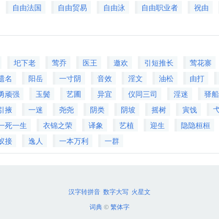
自由法国
自由贸易
自由泳
自由职业者
祝由
圯下老
莺乔
医王
邀欢
引短推长
莺花寨
遗名
阳岳
一寸阴
音效
淫文
油松
由打
勇顽强
玉鬓
艺圃
异宜
仪同三司
淫迷
驿
引掖
一迷
尧尧
阴类
阴坡
摇树
寅饯
一死一生
衣锦之荣
译象
艺植
迎生
隐隐桓桓
蚁接
逸人
一本万利
一群
汉字转拼音
数字大写
火星文
词典
©
繁体字