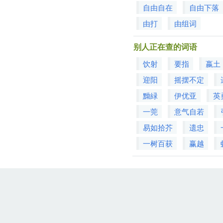
自由自在
自由下落
由打
由组词
别人正在查的词语
饮射
要指
嬴土
迎阳
摇摆不定
黝緑
伊优亚
英
一莞
意气自若
易如拾芥
遗忠
一树百获
赢越