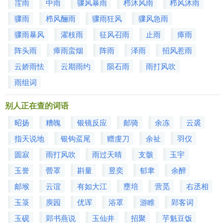
霔雨
中雨
骤风暴雨
栉沐风雨
栉风沐雨
骤雨
栉风酾雨
骤雨狂风
骤风急雨
骤雨暴风
濯枝雨
征风召雨
止雨
瘴雨
阵头雨
瘴雨蛮烟
阵雨
泽雨
招风惹雨
云娇雨怯
云期雨约
陨石雨
雨打风吹
雨组词
别人正在查的词语
昭扬
糟魄
银镜反应
邮骑
余冻
云裘
指天说地
银钩虿尾
赠虔刀
余祉
羽仪
圆寂
雨打风吹
雨过天晴
支骸
玉宇
玉誉
罾罩
斟量
昱奕
郁聿
余醉
邮堠
云谊
有如大江
壅培
营觅
右丞相
玉箓
庾园
优诨
浴罩
游睢
郢客词
玉砚
郢书燕说
玉仙井
招聚
芋魁豆饭