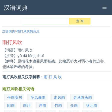
汉语词典
汉语词典
雨打风吹的意思
雨打风吹
【词语】雨打风吹
【拼音】yǔ dǎ fēng chuī
【解释】原指花木遭受风雨摧残。比喻恶势力对弱小者的迫害。
也比喻严峻的考验。
雨打风吹相关汉字解释：
雨
打
风
吹
雨打风吹相关词语
坐雨安居
卒风暴雨
走风雨
走马阵头雨
阻雨
雨汁
注雨
竹雨
众雨
状元雨