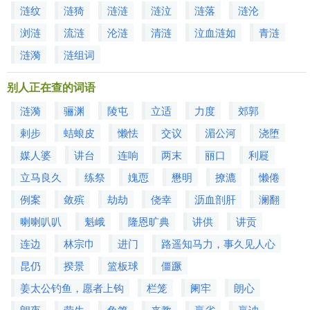
涟纹
涟猗
涟涟
涟泣
涟落
涟沦
浏涟
流涟
沦涟
清涟
泣血涟如
青涟
涟漪
涟组词
别人正在查的词语
涟漪
骊渊
陵屯
立适
力度
郊郭
剌步
蛣蜋皮
懒怯
交议
湄公河
浇堕
媒人婆
讲台
连响
两末
丽口
利屣
立马良久
练祭
媿恧
懋明
撩漉
懒倦
例案
敛殡
劫劫
侥幸
沥血剖肝
澜翻
喇喇叭叭
魁峨
隆恩旷典
讲供
讲贡
连边
林宗巾
进门
路遥知马力，事久见人心
昆仍
揆景
篮板球
僵蹶
姜太公钓鱼，愿者上钩
栏笼
阑牢
朗心
朗夜
劳生
角箫
来教
羸劣
羸讷