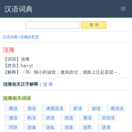
汉语词典
汉语词典
涟漪的意思
涟漪
【词语】涟漪
【拼音】lián yī
【解释】〈书〉细小的波纹：微风吹过，湖面上泛起层层～。
涟漪相关汉字解释：
涟
漪
涟漪相关词语
漪涟
涕涟
涕泗流涟
碧涟
波涟
滴涟涟
洏涟
风涟
洪涟
涓涟
淃涟
泪涟涟
泪涟
涟洳
涟如
涟波
涟而
涟洏