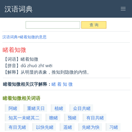
汉语词典
汉语词典
睹着知微的意思
睹着知微
【词语】睹着知微
【拼音】dǔ zhuó zhī wēi
【解释】从明显的表象，推知到隐微的内情。
睹着知微相关汉字解释：
睹
着
知
微
睹着知微相关词语
阿睹
重睹天日
植睹
众目共睹
知其一未睹其二
瞻睹
预睹
有目共睹
有目无睹
以快先睹
遥睹
先睹为快
习睹