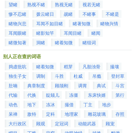
望睹
熟视不睹
熟视无睹
视若无睹
惨不忍睹
拨云睹日
觇睹
不睹事
不睹是
睹物兴悲
耳闻不如目睹
睹著知微
睹物兴情
耳闻眼睹
睹影知竿
耳闻目睹
睹闻
睹微知著
洞睹
睹着知微
睹组词
别人正在查的词语
捣虚批吭
睹着知微
稻芽
凡胎浊骨
撮壤
独生子女
调制
斗胜
杜威
吊瘾
登封草
肚喃
典章制度
顾颉刚
调胃
典试
斗宫
代输
代换
靛颏儿
冻僵
东床快婿
第行
动色
地下
冻冰
撮借
丁主
地步
呆禅
敌特
定科
地理家
雕花玻璃
存照
大行政区
顾观
定冠词
动能武器
顾宠
瞪目
丁稚
定窑
动眼神经
掉换
黩泄