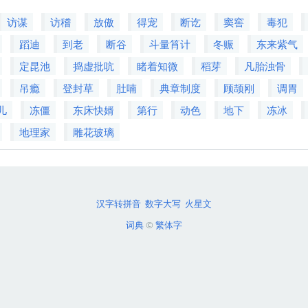
访谋
访稽
放傲
得宠
断讫
窦窖
毒犯
蹈迪
到老
断谷
斗量筲计
冬赈
东来紫气
定昆池
捣虚批吭
睹着知微
稻芽
凡胎浊骨
吊瘾
登封草
肚喃
典章制度
顾颉刚
调胃
儿
冻僵
东床快婿
第行
动色
地下
冻冰
地理家
雕花玻璃
汉字转拼音
数字大写
火星文
词典
©
繁体字