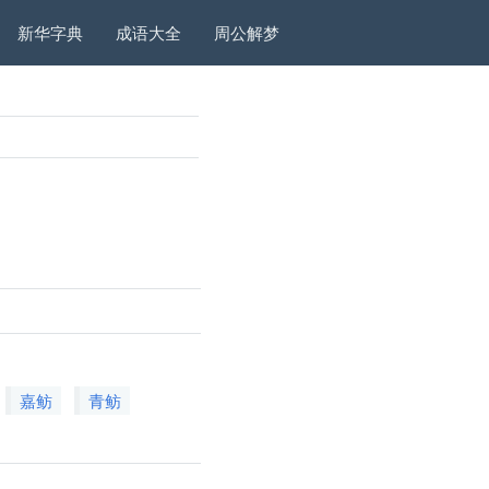
新华字典
成语大全
周公解梦
嘉鲂
青鲂