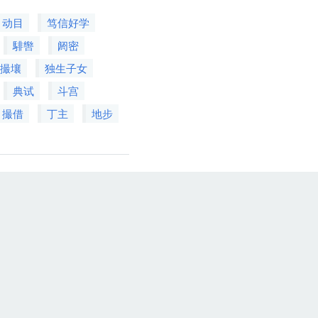
动目
笃信好学
騑辔
阏密
撮壤
独生子女
典试
斗宫
撮借
丁主
地步