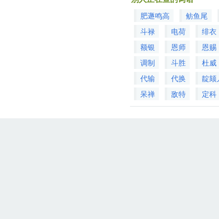
肥遯鸣高
鲂鱼尾
斗禄
电荷
绯衣
额银
恩师
恩赐
调制
斗胜
杜威
代输
代换
靛颏
呆禅
敌特
定科