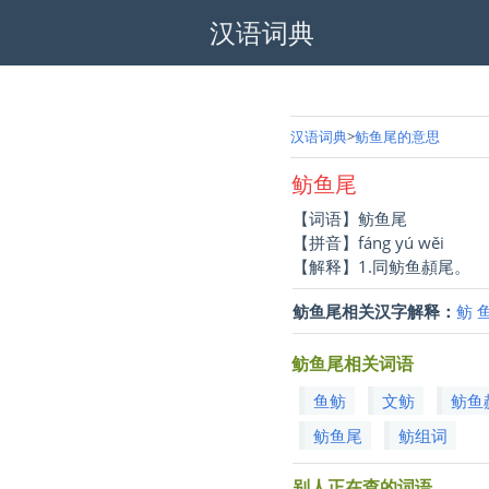
汉语词典
汉语词典
鲂鱼尾的意思
鲂鱼尾
【词语】鲂鱼尾
【拼音】fáng yú wěi
【解释】1.同鲂鱼頳尾。
鲂鱼尾相关汉字解释：
鲂
鲂鱼尾相关词语
鱼鲂
文鲂
鲂鱼
鲂鱼尾
鲂组词
别人正在查的词语