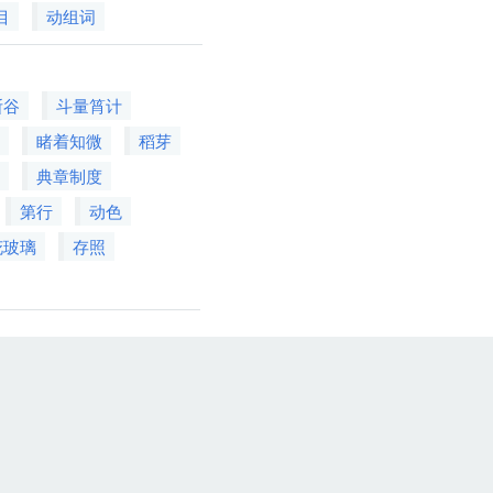
目
动组词
断谷
斗量筲计
吭
睹着知微
稻芽
喃
典章制度
第行
动色
花玻璃
存照