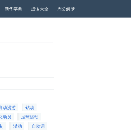
新华字典
成语大全
周公解梦
自动漫游
钻动
总动员
足球运动
制
滋动
自动词