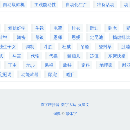
自动取款机
主观能动性
自动化生产
准备活动
动
笃信好学
斗禄
电荷
绯衣
蹈迪
到老
騑辔
阏密
额银
恩师
恩赐
定昆池
捣虚批
独生子女
调制
斗胜
杜威
吊瘾
登封草
肚
试
斗宫
代输
代换
靛颏儿
冻僵
东床快婿
丁主
地步
呆禅
敌特
定科
地理家
雕
定冠词
动能武器
顾宠
瞪目
汉字转拼音
数字大写
火星文
词典
©
繁体字