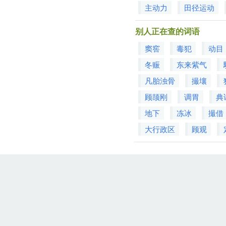
主动力
田径运动
别人正在查的词语
窦窖
毒犯
动目
冬赈
东来紫气
凡胎浊骨
撮壤
顾颉刚
调胃
典
地下
冻冰
撮借
大行政区
顾观