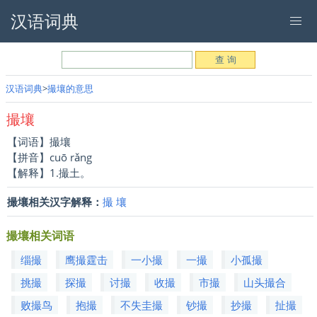
汉语词典
汉语词典
撮壤的意思
撮壤
【词语】撮壤
【拼音】cuō rǎng
【解释】1.撮土。
撮壤相关汉字解释：
撮
壤
撮壤相关词语
缁撮
鹰撮霆击
一小撮
一撮
小孤撮
挑撮
探撮
讨撮
收撮
市撮
山头撮合
败撮鸟
抱撮
不失圭撮
钞撮
抄撮
扯撮