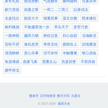
家长礼短
狼虫虎豹
气急败坏
嫁狗随狗
百废具举
蚁穴溃堤
祖逖之誓
一而二，二而三
以身试法
全盘托出
贻笑大方
慎重其事
温文尔雅
熙来攘往
栋朽榱崩
不敢越雷池一步
草头天子
贪官污吏
一路神祇
服田力穑
矫枉过直
归心似箭
当场献丑
百听不厌
食饥息劳
举世无伦
腥闻在上
旧地重游
清清静静
赏心乐事
没可奈何
羊触藩篱
呕心沥血
鱼游沸鼎，燕巢飞幕
恩重丘山
负笈担簦
不胜其烦
擐甲挥戈
繁体字
汉字转拼音
数字大写
火星文
© 2021-2026
成语大全