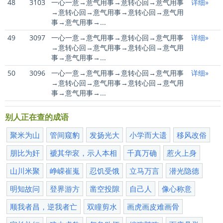
48
3103
一心一意→意气用事→意转心回→意气用事
详细»
→意转心回→意气用事→意转心回→意气用
事→意气用事→...
49
3097
一心一意→意气用事→意转心回→意气用事
详细»
→意转心回→意气用事→意转心回→意气用
事→意气用事→...
50
3096
一心一意→意气用事→意转心回→意气用事
详细»
→意转心回→意气用事→意转心回→意气用
事→意气用事→...
别人正在查的成语
聚米为山
管间窥豹
发扬光大
小学而大遗
移风改俗
朋比为奸
褫其华衮，示人本相
千真万确
惹火上身
山川米聚
峥嵘崔嵬
忍饥受饿
立马万言
潜光隐德
明知故问
登界游方
凿空投隙
自己人
像心称意
顺我者昌，逆我者亡
双瞳剪水
画虎画皮难画骨