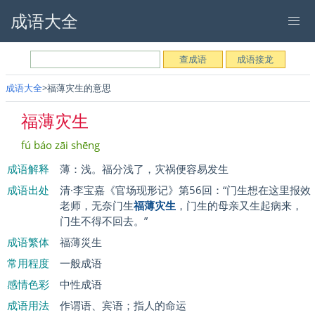
成语大全
成语大全
福薄灾生的意思
福薄灾生
fú báo zāi shēng
成语解释
薄：浅。福分浅了，灾祸便容易发生
成语出处
清·李宝嘉《官场现形记》第56回：“门生想在这里报效
老师，无奈门生
福薄灾生
，门生的母亲又生起病来，
门生不得不回去。”
成语繁体
福薄災生
常用程度
一般成语
感情色彩
中性成语
成语用法
作谓语、宾语；指人的命运