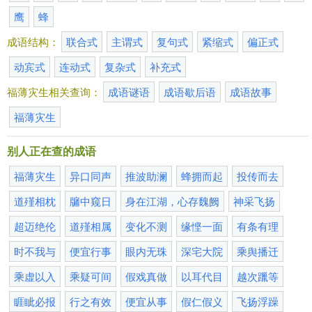
鹰
蜂
成语结构：
联合式
主谓式
复句式
紧缩式
偏正式
动宾式
连动式
复杂式
补充式
福薄灾生相关查询：
成语谜语
成语歇后语
成语故事
福薄灾生
别人正在查的成语
福薄灾生
异口同声
推波助澜
蜂拥而起
投传而去
道殣相枕
牖中窥日
身在江湖，心存魏阙
神采飞扬
超迈绝伦
道殣相属
变化不测
缘悭一面
有条有理
时不我与
便宜行事
眼内无珠
深宅大院
乘舆播迁
乘虚以入
乘疑可间
假戏真做
以耳代目
越次躐等
睚眦必报
行之有效
便宜从事
假仁假义
飞扬浮躁