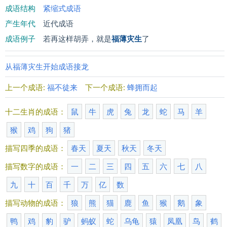
成语结构
紧缩式成语
产生年代
近代成语
成语例子
若再这样胡弄，就是
福薄灾生
了
从福薄灾生开始成语接龙
上一个成语:
福不徒来
下一个成语:
蜂拥而起
十二生肖的成语：
鼠
牛
虎
兔
龙
蛇
马
羊
猴
鸡
狗
猪
描写四季的成语：
春天
夏天
秋天
冬天
描写数字的成语：
一
二
三
四
五
六
七
八
九
十
百
千
万
亿
数
描写动物的成语：
狼
熊
猫
鹿
鱼
猴
鹅
象
鸭
鸡
豹
驴
蚂蚁
蛇
乌龟
猿
凤凰
鸟
鹤