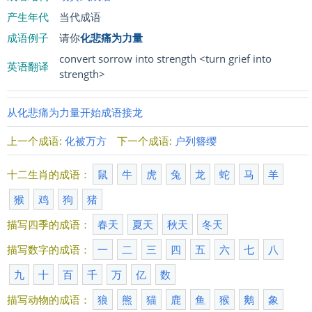
产生年代
当代成语
成语例子
请你
化悲痛为力量
convert sorrow into strength <turn grief into
英语翻译
strength>
从化悲痛为力量开始成语接龙
上一个成语:
化被万方
下一个成语:
户列簪缨
十二生肖的成语：
鼠
牛
虎
兔
龙
蛇
马
羊
猴
鸡
狗
猪
描写四季的成语：
春天
夏天
秋天
冬天
描写数字的成语：
一
二
三
四
五
六
七
八
九
十
百
千
万
亿
数
描写动物的成语：
狼
熊
猫
鹿
鱼
猴
鹅
象