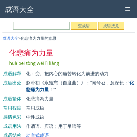
成语大全
成语大全
化悲痛为力量的意思
化悲痛为力量
huà bēi tòng wéi lì liàng
成语解释
化：变。把内心的痛苦转化为前进的动力
成语出处
赵朴初《永难忘（自度曲）》：“闻号召，意深长：‘
化
悲痛为力量
！’”
成语繁体
化悲痛為力量
常用程度
常用成语
感情色彩
中性成语
成语用法
作谓语、宾语；用于吊唁等
成语结构
动宾式成语