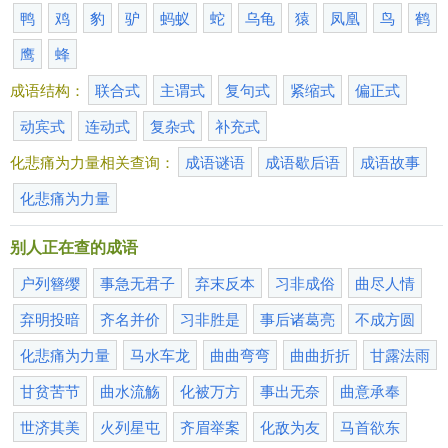
鸭
鸡
豹
驴
蚂蚁
蛇
乌龟
猿
凤凰
鸟
鹤
鹰
蜂
成语结构：
联合式
主谓式
复句式
紧缩式
偏正式
动宾式
连动式
复杂式
补充式
化悲痛为力量相关查询：
成语谜语
成语歇后语
成语故事
化悲痛为力量
别人正在查的成语
户列簪缨
事急无君子
弃末反本
习非成俗
曲尽人情
弃明投暗
齐名并价
习非胜是
事后诸葛亮
不成方圆
化悲痛为力量
马水车龙
曲曲弯弯
曲曲折折
甘露法雨
甘贫苦节
曲水流觞
化被万方
事出无奈
曲意承奉
世济其美
火列星屯
齐眉举案
化敌为友
马首欲东