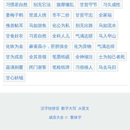
习惯若自然
别无它法
旗靡辙乱
甘贫守节
习久成性
妻梅子鹤
世道人情
市不二价
甘贫守志
全家福
俛首帖耳
马如游鱼
化公为私
别无出路
马如流水
甘食好衣
习若自然
全科人儿
气满志骄
马入华山
化铁为金
麻雀虽小，肝胆俱全
化为异物
气满志得
甘为戎首
全其首领
笔墨纸砚
全神倾注
士为知己者死
器满则覆
闭门谢客
笔枪纸弹
习俗移人
马去马归
甘心鈇钺
汉字转拼音
数字大写
火星文
成语大全
©
繁体字