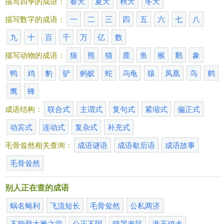
描写四季的成语：
春天
夏天
秋天
冬天
描写数字的成语：
一
二
三
四
五
六
七
八
九
十
百
千
万
亿
数
描写动物的成语：
狼
熊
猫
鹿
鱼
猴
鹅
象
鸭
鸡
豹
驴
蚂蚁
蛇
乌龟
猿
凤凰
鸟
鹤
鹰
蜂
成语结构：
联合式
主谓式
复句式
紧缩式
偏正式
动宾式
连动式
复杂式
补充式
毛骨耸然相关查询：
成语谜语
成语歇后语
成语故事
毛骨耸然
别人正在查的成语
蜗名蝇利
飞流短长
毛骨耸然
公私两济
不能登大雅之堂
公正不阿
猫哭老鼠
淮王鸡犬