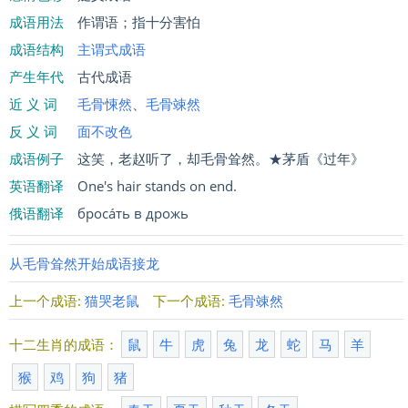
成语用法
作谓语；指十分害怕
成语结构
主谓式成语
产生年代
古代成语
近 义 词
毛骨悚然
、
毛骨竦然
反 义 词
面不改色
成语例子
这笑，老赵听了，却毛骨耸然。★茅盾《过年》
英语翻译
One's hair stands on end.
俄语翻译
бросáть в дрожь
从毛骨耸然开始成语接龙
上一个成语:
猫哭老鼠
下一个成语:
毛骨竦然
十二生肖的成语：
鼠
牛
虎
兔
龙
蛇
马
羊
猴
鸡
狗
猪