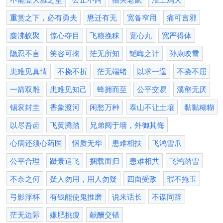
重赏之下，必有勇夫
懋迁有无
宽备窄用
痛可言邪
麋沸蚁聚
惊心夺目
飞粮挽秣
宽心丸
宽严得体
隐忍不言
笑容可掬
茫无所知
韬晦之计
孙康映雪
患难见真情
不挠不折
茫无端绪
以求一逞
不挠不屈
一箭双雕
患难见知己
蜂拥而至
公平交易
溪壑无厌
锡衮封圭
香象渡河
闲愁万种
泰山不让土壤
黏黏糊糊
以尽吾齿
飞黄腾踏
兄弟阋于墙，外御其侮
心病还须心药医
悃质无华
患难相扶
飞鸿雪爪
公平合理
蹑景追飞
捆载而归
患难相共
飞鸿踏雪
不奈之何
疑人勿用，用人勿疑
四面受敌
瑕不掩玉
弓影浮杯
有钱能使鬼推磨
说来话长
不谋同辞
茫无边际
嫌肥挑瘦
献酬交错