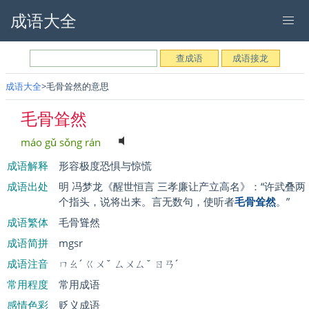
成语大全
成语大全
毛骨耸然的意思
毛骨耸然
máo gǔ sǒng rán
成语解释
形容极度恐惧与惊慌
成语出处
明 冯梦龙《醒世恒言 三孝廉让产立高名》：“许武叠两
个指头，说将出来。言无数句，使听者
毛骨耸然
。”
成语繁体
毛骨聳然
成语简拼
mgsr
成语注音
ㄇㄠˊ ㄍㄨˇ ㄙㄨㄙˇ ㄖㄢˊ
常用程度
常用成语
感情色彩
贬义成语