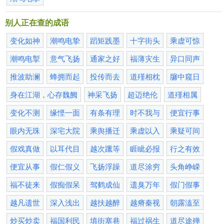
别人正在查的成语
变化如神
潮鸣电挚
蹈矩践墨
十字街头
乘虚可惊
潮鸣电掣
意气飞扬
通家之好
福薄灾生
异口同声
推波助澜
蜂拥而起
投传而去
道殣相枕
牖中窥日
身在江湖，心存魏阙
神采飞扬
超迈绝伦
道殣相属
变化不测
缘悭一面
有条有理
时不我与
便宜行事
眼内无珠
深宅大院
乘舆播迁
乘虚以入
乘疑可间
假戏真做
以耳代目
越次躐等
睚眦必报
行之有效
便宜从事
假仁假义
飞扬浮躁
道尽涂穷
头角峥嵘
福不徒来
假痴假呆
驾鹤成仙
遗臭万年
假门假事
越凡遗世
深入浅出
越扶越醉
越瘠秦视
朝露溘至
炒买炒卖
福国利民
填街塞巷
福过祸生
道尽途殚