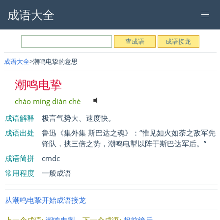
成语大全
成语大全
潮鸣电挚的意思
潮鸣电挚
cháo míng diàn chè
成语解释
极言气势大、速度快。
成语出处
鲁迅《集外集 斯巴达之魂》：“惟见如火如荼之敌军先
锋队，挟三倍之势，潮鸣电掣以阵于斯巴达军后。”
成语简拼
cmdc
常用程度
一般成语
从潮鸣电挚开始成语接龙
上一个成语:
潮鸣电掣
下一个成语:
超前绝后