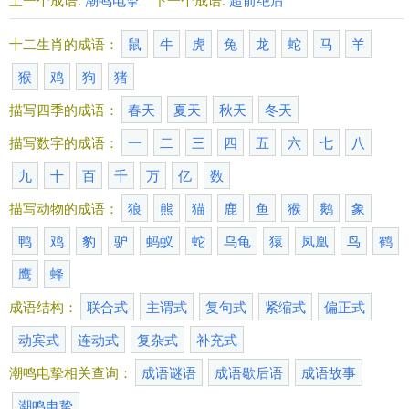
十二生肖的成语：
鼠
牛
虎
兔
龙
蛇
马
羊
猴
鸡
狗
猪
描写四季的成语：
春天
夏天
秋天
冬天
描写数字的成语：
一
二
三
四
五
六
七
八
九
十
百
千
万
亿
数
描写动物的成语：
狼
熊
猫
鹿
鱼
猴
鹅
象
鸭
鸡
豹
驴
蚂蚁
蛇
乌龟
猿
凤凰
鸟
鹤
鹰
蜂
成语结构：
联合式
主谓式
复句式
紧缩式
偏正式
动宾式
连动式
复杂式
补充式
潮鸣电挚相关查询：
成语谜语
成语歇后语
成语故事
潮鸣电挚