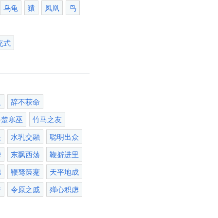
乌龟
猿
凤凰
鸟
充式
人
辞不获命
另楚寒巫
竹马之友
眼
水乳交融
聪明出众
华
东飘西荡
鞭擗进里
锦
鞭驽策蹇
天平地成
借
令原之戚
殚心积虑