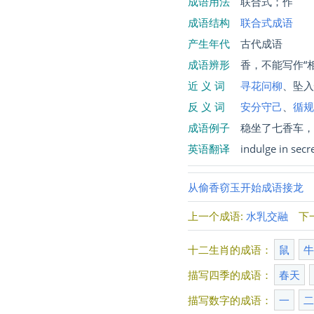
成语用法
联合式；作
成语结构
联合式成语
产生年代
古代成语
成语辨形
香，不能写作“相
近 义 词
寻花问柳
、坠
反 义 词
安分守己
、
循
成语例子
稳坐了七香车
英语翻译
indulge in secr
从偷香窃玉开始成语接龙
上一个成语:
水乳交融
下
十二生肖的成语：
鼠
描写四季的成语：
春天
描写数字的成语：
一