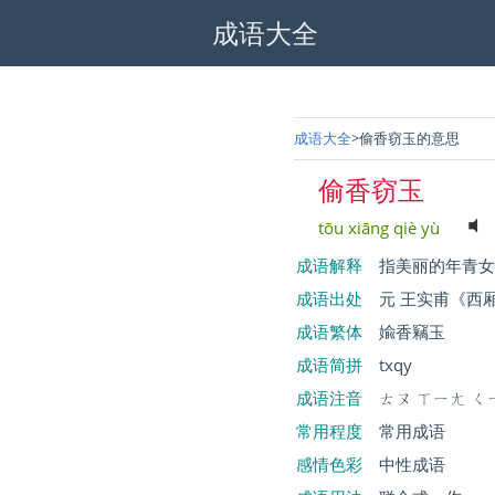
成语大全
成语大全
偷香窃玉的意思
偷香窃玉
tōu xiāng qiè yù
成语解释
指美丽的年青
成语出处
元 王实甫《西
成语繁体
婾香竊玉
成语简拼
txqy
成语注音
ㄊㄡ ㄒㄧㄤ ㄑㄧ
常用程度
常用成语
感情色彩
中性成语