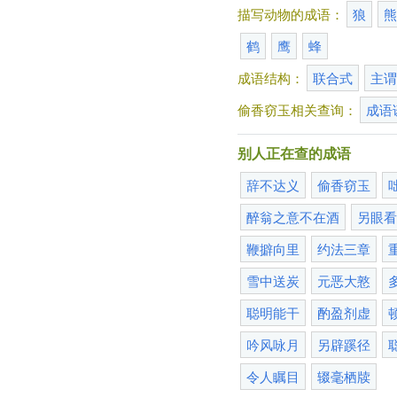
描写动物的成语：
狼
鹤
鹰
蜂
成语结构：
联合式
主
偷香窃玉相关查询：
成语
别人正在查的成语
辞不达义
偷香窃玉
醉翁之意不在酒
另眼
鞭擗向里
约法三章
雪中送炭
元恶大憝
聪明能干
酌盈剂虚
吟风咏月
另辟蹊径
令人瞩目
辍毫栖牍