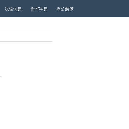
汉语词典
新华字典
周公解梦
”