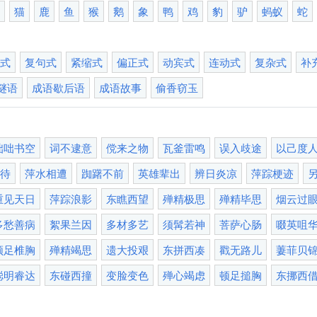
熊
猫
鹿
鱼
猴
鹅
象
鸭
鸡
豹
驴
蚂蚁
蛇
谓式
复句式
紧缩式
偏正式
动宾式
连动式
复杂式
补
谜语
成语歇后语
成语故事
偷香窃玉
咄咄书空
词不逮意
傥来之物
瓦釜雷鸣
误入歧途
以己度
看待
萍水相遭
踟躇不前
英雄辈出
辨日炎凉
萍踪梗迹
重见天日
萍踪浪影
东瞧西望
殚精极思
殚精毕思
烟云过
多愁善病
絮果兰因
多材多艺
须髯若神
菩萨心肠
啜英咀
顿足椎胸
殚精竭思
遗大投艰
东拼西凑
戳无路儿
萋菲贝
聪明睿达
东碰西撞
变脸变色
殚心竭虑
顿足搥胸
东挪西