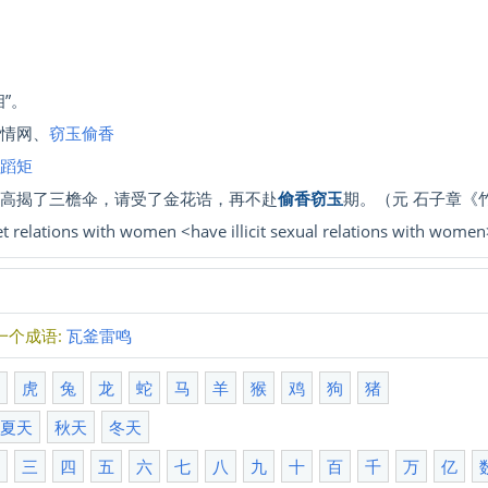
”。
入情网、
窃玉偷香
规蹈矩
，高揭了三檐伞，请受了金花诰，再不赴
偷香窃玉
期。（元 石子章《
et relations with women <have illicit sexual relations with wome
一个成语:
瓦釜雷鸣
牛
虎
兔
龙
蛇
马
羊
猴
鸡
狗
猪
夏天
秋天
冬天
二
三
四
五
六
七
八
九
十
百
千
万
亿