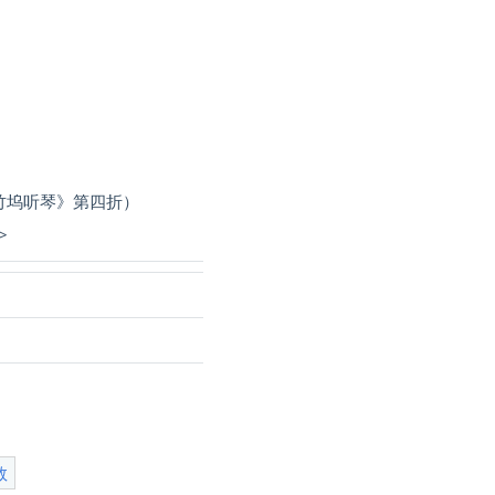
竹坞听琴》第四折）
n>
数