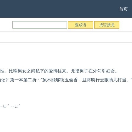
首页
女性。比喻男女之间私下的爱情往来。尤指男子在外勾引妇女。
厢记》第一本第二折：“虽不能够窃玉偷香，且将盼行云眼睛儿打当。
ㄝ ˋ ㄧㄩˋ